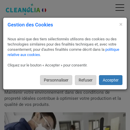
×
Gestion des Cookies
Nettoyage Industriel & restaurant &
boulangerie & boucherie Paris 7 | Devis
Gratuit & Service Pro (75007)
Nous ainsi que des tiers sélectionnés utilisons des cookies ou des
technologies similaires pour des finalités techniques et, avec votre
Cleanolia vous permet de recevoir gratuitement jusqu'à 3
consentement, pour d'autres finalités comme décrit dans la
politique
relative aux cookies
.
devis comparatifs de professionnels de
nettoyage industriel
,
usine, restaurant, boulangerie et boucherie à PARIS 7 75007 en
Cliquez sur le bouton « Accepter » pour consentir.
toute simplicité.
Confiez votre projet de nettoyage Industriel, Usine, Restaurant,
Boulangerie, Boucherie, tous Métiers de Bouche à Paris 7 à
Personnaliser
Refuser
Accepter
nos partenaires !
Maintenir votre environnement dans des conditions de
propreté idéales contribue à optimiser votre production et la
qualité de vos produits.