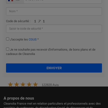
Code de sécurité :
J'accepte les
CGUS
*
Je ne souhaite pas recevoir d'informations, de bons plans et de
cadeaux de Cleanolia
ENVOYER
122820 Avis
A propos de nous
Cleanolia France met en relation particuliers et professionnels avec des
sociétés de nettoyage, de désinfection Covid, de dépannage et de