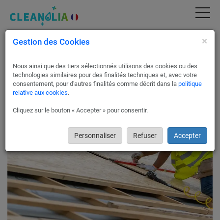
×
Gestion des Cookies
Réhabilitations structures en bois à Paris 7
75007
Nous ainsi que des tiers sélectionnés utilisons des cookies ou des
Rénovez vos charpentes à Paris 7 avec Cleanolia
technologies similaires pour des finalités techniques et, avec votre
France
consentement, pour d'autres finalités comme décrit dans la
politique
relative aux cookies
.
Cleanolia France vous met en relation avec des artisans
rigoureusement sélectionnés pour les travaux de rénovation
Cliquez sur le bouton « Accepter » pour consentir.
de votre charpente à Paris 7 75007.
Personnaliser
Refuser
Accepter