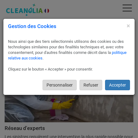
×
Gestion des Cookies
Intervention après sinistre à Paris 7 75007
Vous venez de subir un sinistre ?
Nous ainsi que des tiers sélectionnés utilisons des cookies ou des
Contactez Cleanolia France pour une intervention rapide.
technologies similaires pour des finalités techniques et, avec votre
consentement, pour d'autres finalités comme décrit dans la
politique
relative aux cookies
.
Cliquez sur le bouton « Accepter » pour consentir.
Personnaliser
Refuser
Accepter
Réseau d'experts
Les sinistres requièrent une intervention la plus rapide possible pour