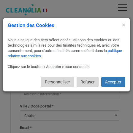
×
Gestion des Cookies
Demander un devis gratuitement
Nous ainsi que des tiers sélectionnés utilisons des cookies ou des
Nom *
technologies similaires pour des finalités techniques et, avec votre
consentement, pour d'autres finalités comme décrit dans la
politique
relative aux cookies
.
Particulier / Professionnel *
Cliquez sur le bouton « Accepter » pour consentir.
Personnaliser
Refuser
Accepter
Adresse d'intervention *
Ville / Code postal *
Choisir
Email *