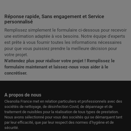
Réponse rapide, Sans engagement et Service
personnalisé
Remplissez simplement le formulaire ci-dessous pour recevoir
une estimation adaptée à vos besoins. Notre équipe d'experts
est prête à vous fournir toutes les informations nécessaires
pour que vous puissiez prendre la meilleure décision pour
votre projet.
N'attendez plus pour réaliser votre projet ! Remplissez le
formulaire maintenant et laissez-nous vous aider à le
concrétiser.
A propos de nous
Cleanolia France met en relation particuliers et professionnels avec des
sociétés de nettoyage, de désinfection Covid, de dépannage et de
traitement de nuisibles pour la réalisation de tous types de prestation.
Nous avons sélectionné pour vous des sociétés qui se démarquent tant
par leur efficacité, que par leur respect des normes d’hygiène et de
sécurité.