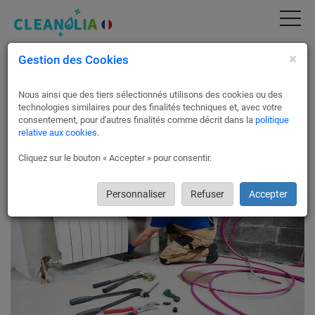
×
Gestion des Cookies
Installation de systèmes de climatisation et
chauffage à Paris 7
Nous ainsi que des tiers sélectionnés utilisons des cookies ou des
Pour toute installation de systèmes de climatisation ou de
technologies similaires pour des finalités techniques et, avec votre
chauffage, contactez Cleanolia France, notre réseau d’experts
consentement, pour d'autres finalités comme décrit dans la
politique
relative aux cookies
.
chauffagistes à Paris 7 vous accompagne et vous propose les
meilleures solutions, dans toute la France !
Cliquez sur le bouton « Accepter » pour consentir.
Personnaliser
Refuser
Accepter