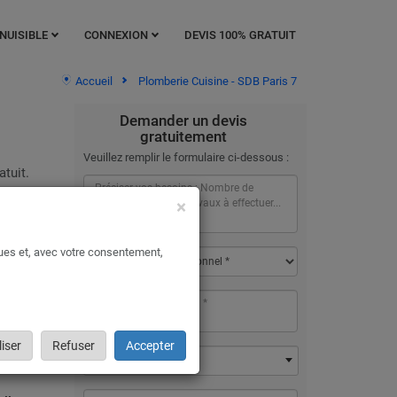
NUISIBLE
CONNEXION
DEVIS 100% GRATUIT
Accueil
Plomberie Cuisine - SDB Paris 7
Demander un devis
gratuitement
Veuillez remplir le formulaire ci-dessous :
tuit.
×
e
ques et, avec votre consentement,
iser
Refuser
Accepter
75007 - Paris 7