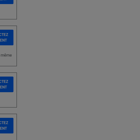
CTEZ
IENT
ir même
CTEZ
IENT
CTEZ
IENT