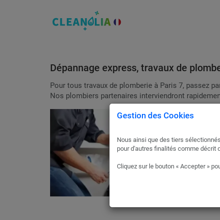
Dépannage express, travaux de plomber
Pour tous travaux de plomberie à Paris 7, passez pa
Nos plombiers partenaires interviendront rapidement
Gestion des Cookies
Nous ainsi que des tiers sélectionnés
pour d'autres finalités comme décrit 
Cliquez sur le bouton « Accepter » pou