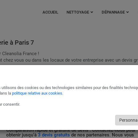
ACCUEIL
NETTOYAGE
DÉPANNAGE
ie à Paris 7
r Cleanolia France !
 chez vous ou dans les locaux de votre entreprise avec un devis gra
Plomberie Cuisine - SDB Paris 7
Qu’il s’agisse de réparations, de fuites, d’installations, d’inspections d
 utilisons des cookies ou des technologies similaires pour des finalités techni
canalisation, nos experts mettront leur savoir faire à votre service.
dans la
politique relative aux cookies
.
Pour un dépannage d’urgence efficace, optez pour Cleanolia France.
r consentir.
DEMANDER UN DEVIS GRATUITEMENT
Personnal
Comparaison rapide et gratuite de devis : Contactez-nous pour
obtenir jusqu'à
3 devis gratuits
de nos partenaires. Nous vous