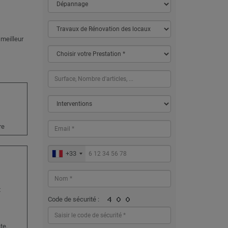
3
 meilleur
re
+33
t
,
Code de sécurité :
te,