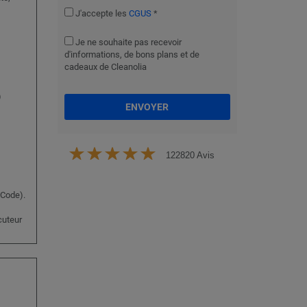
J'accepte les
CGUS
*
Je ne souhaite pas recevoir
d'informations, de bons plans et de
cadeaux de Cleanolia
)
ENVOYER
122820 Avis
 Code).
ocuteur