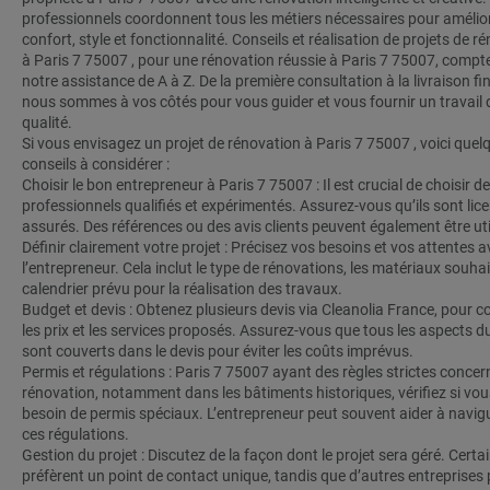
professionnels coordonnent tous les métiers nécessaires pour amélio
confort, style et fonctionnalité. Conseils et réalisation de projets de r
à Paris 7 75007 , pour une rénovation réussie à Paris 7 75007, compt
notre assistance de A à Z. De la première consultation à la livraison fin
nous sommes à vos côtés pour vous guider et vous fournir un travail 
qualité.
Si vous envisagez un projet de rénovation à Paris 7 75007 , voici quel
conseils à considérer :
Choisir le bon entrepreneur à Paris 7 75007 : Il est crucial de choisir d
professionnels qualifiés et expérimentés. Assurez-vous qu’ils sont lice
assurés. Des références ou des avis clients peuvent également être uti
Définir clairement votre projet : Précisez vos besoins et vos attentes a
l’entrepreneur. Cela inclut le type de rénovations, les matériaux souhait
calendrier prévu pour la réalisation des travaux.
Budget et devis : Obtenez plusieurs devis via Cleanolia France, pour 
les prix et les services proposés. Assurez-vous que tous les aspects du
sont couverts dans le devis pour éviter les coûts imprévus.
Permis et régulations : Paris 7 75007 ayant des règles strictes concer
rénovation, notamment dans les bâtiments historiques, vérifiez si vo
besoin de permis spéciaux. L’entrepreneur peut souvent aider à navig
ces régulations.
Gestion du projet : Discutez de la façon dont le projet sera géré. Certa
préfèrent un point de contact unique, tandis que d’autres entreprises