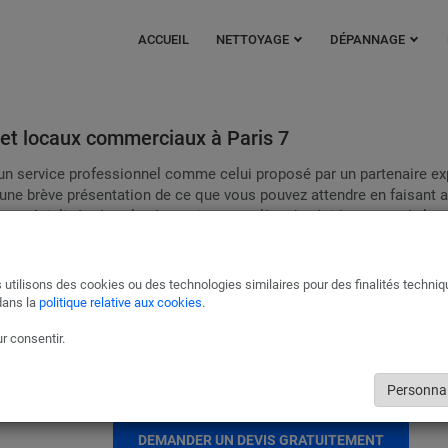
ACCUEIL
NETTOYAGE
DÉPANNAGE
et locaux commerciaux à Paris 7
 un service professionnel comme celui proposé par un partenaire ex
 une brève présentation de ce que vous pouvez attendre en faisant a
ont spécialisés dans la rénovation complète de résidences et de loc
ivers domaines tels que la maçonnerie, la peinture, l'électricité, et 
 utilisons des cookies ou des technologies similaires pour des finalités techni
dans la
politique relative aux cookies
.
Rénovation et construction Paris 7
r consentir.
Nos partenaires experts de la rénovation réaliseront un diagnostic co
vous serez accompagné de A à Z, pour un cahier des chagres totalem
Personnal
respecté.
DEMANDER UN DEVIS GRATUITEMENT