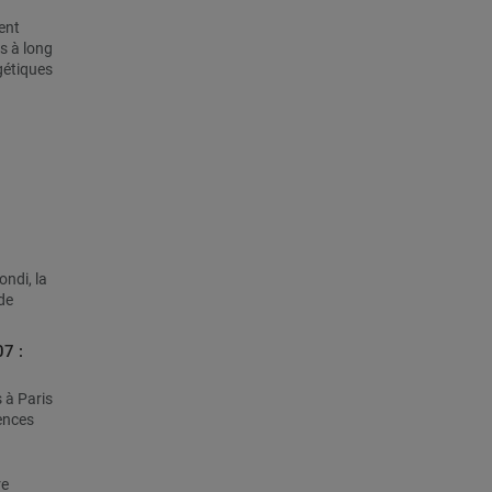
ent
s à long
gétiques
ondi, la
de
07 :
 à Paris
ences
re