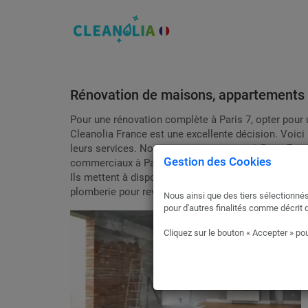
Rénovation de maisons, appartements 
Pour une rénovation complète à Paris 7, opter pour
Cleanolia France est une excellente décision. Voici
leurs services. Nos partenaires experts à Paris 7 s
Gestion des Cookies
commerciaux à Paris 7.
Ils mettent à disposition une équipe d'experts dans d
plomberie pour revitaliser votre propriété.
Nous ainsi que des tiers sélectionnés
pour d'autres finalités comme décrit 
Cliquez sur le bouton « Accepter » pou