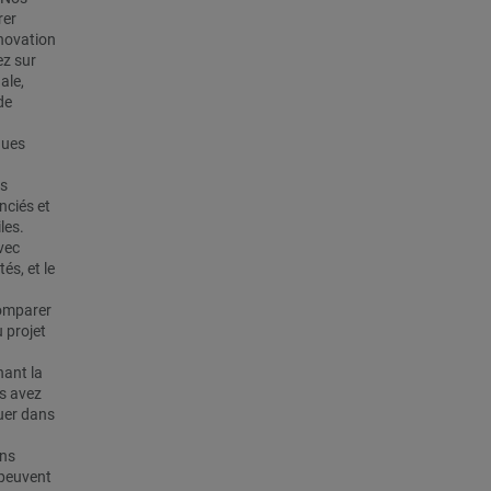
rer
énovation
ez sur
ale,
de
ques
es
nciés et
les.
vec
és, et le
comparer
 projet
nant la
us avez
uer dans
ins
 peuvent