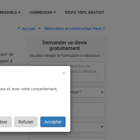
NUISIBLE
CONNEXION
DEVIS 100% GRATUIT
Accueil
Rénovation et construction Paris 7
Demander un devis
gratuitement
pert de
Veuillez remplir le formulaire ci-dessous :
ppel à
aux
×
la
ques et, avec votre consentement,
mplet,
ent
iser
Refuser
Accepter
75007 - Paris 7