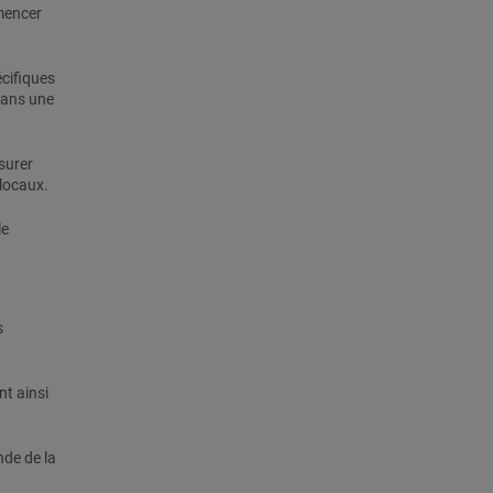
mencer
cifiques
 dans une
surer
locaux.
le
s
nt ainsi
de de la