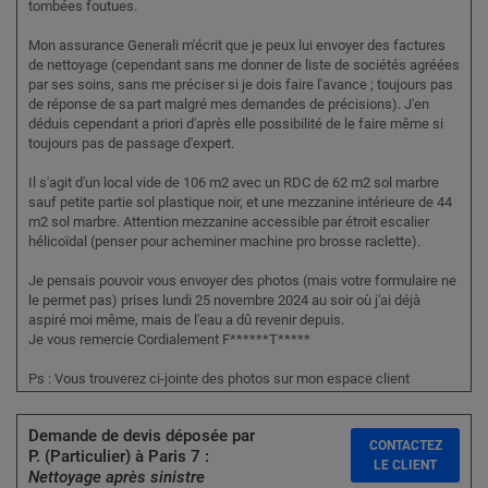
tombées foutues.
Mon assurance Generali m'écrit que je peux lui envoyer des factures
de nettoyage (cependant sans me donner de liste de sociétés agréées
par ses soins, sans me préciser si je dois faire l'avance ; toujours pas
de réponse de sa part malgré mes demandes de précisions). J'en
déduis cependant a priori d'après elle possibilité de le faire même si
toujours pas de passage d'expert.
Il s'agit d'un local vide de 106 m2 avec un RDC de 62 m2 sol marbre
sauf petite partie sol plastique noir, et une mezzanine intérieure de 44
m2 sol marbre. Attention mezzanine accessible par étroit escalier
hélicoïdal (penser pour acheminer machine pro brosse raclette).
Je pensais pouvoir vous envoyer des photos (mais votre formulaire ne
le permet pas) prises lundi 25 novembre 2024 au soir où j'ai déjà
aspiré moi même, mais de l'eau a dû revenir depuis.
Je vous remercie Cordialement F******T*****
Ps : Vous trouverez ci-jointe des photos sur mon espace client
Demande de devis déposée par
CONTACTEZ
P. (Particulier) à Paris 7 :
LE CLIENT
Nettoyage après sinistre