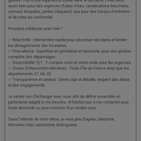
gestion. Fort d’une expérience solide dans le domaine, j’interviens
aussi bien pour des urgences (fuites d’eau, canalisations bouchées,
serrures bloquées, portes claquées) que pour des travaux d’entretien
et de mise en conformité.
Pourquoi collaborer avec moi ?
✅ Réactivité : Intervention rapide pour sécuriser vos biens et limiter
les désagréments des locataires.
✅ Polyvalence : Expertise en plomberie et serrurerie, pour une gestion
complète des dépannages.
✅ Disponibilité 7j/7 : Y compris soirs et week-ends pour les urgences.
✅ Zones d’intervention étendues : Toute l’Île-de-France ainsi que les
départements 27, 60, 02
✅ Transparence et sérieux : Devis clair et détaillé, respect des délais
et des engagements.
Je serais ravi d’échanger avec vous afin de définir ensemble un
partenariat adapté à vos besoins. N’hésitez pas à me contacter pour
toute demande ou pour convenir d’un rendez-vous.
Dans l’attente de votre retour, je vous prie d’agréer, Madame,
Monsieur, mes salutations distinguées.