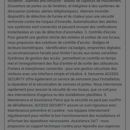
incidents : Alarmes anti-intrusion : dotées de capteurs de mouvement,
d'ouverture de portes ou de fenêtres, et intégrées à des systèmes de
dissuasion (sirènes, alertes téléphoniques). Alarmes incendie :
dispositifs de détection de fumée et de chaleur pour une sécurité
renforcée contre les risques d’incendie. Automatisation des alertes :
nos systèmes sont connectés et peuvent envoyer des notifications
instantanées en cas de détection d’anomalies. 3. Contrôle d’Accès
Pour garantir une gestion stricte des entrées et sorties de vos locaux,
nous proposons des solutions de contrôle d’accès : Badges et
lecteurs biométriques : identification via badges, empreintes digitales
ou reconnaissance faciale pour limiter l’accès aux zones sensibles.
Systèmes de gestion des accès : permettant un contrôle en temps
réel et l'enregistrement des flux d’entrée et de sortie des utilisateurs.
Portiers et interphones connectés : pour une gestion sécurisée des
visiteurs avec une interface simple et intuitive. 4. Serrurerie ACCESS
SECURITY offre également un service de serrurerie pour l'installation,
la réparation et la sécurisation de serrures et portes. Nous intervenons
rapidement pour assurer la sécurité de vos locaux, que ce soit pour
des interventions d'urgence ou des installations planifiées. 5.
Maintenance et Assistance Parce que la sécurité ne peut pas souffrir
de défaillances, ACCESS SECURITY assure un suivi rigoureux avec :
Maintenance préventive et curative : nos équipes interviennent
régulièrement pour vérifier le bon fonctionnement des installations et
effectuer les réparations nécessaires. Assistance 24/7 : nous
proposons un support technique continu pour répondre aux urgences