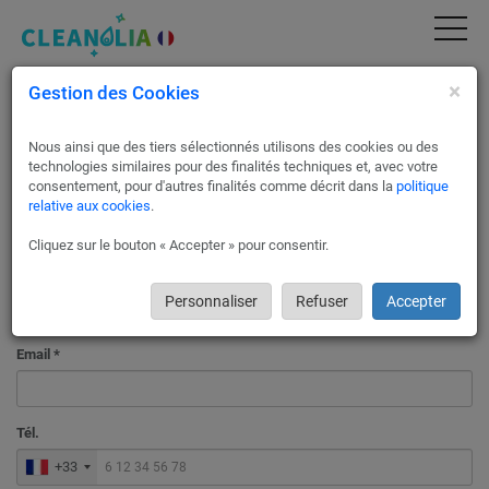
×
Gestion des Cookies
Votre avis nous intéresse
Nous ainsi que des tiers sélectionnés utilisons des cookies ou des
Madame
Monsieur
technologies similaires pour des finalités techniques et, avec votre
consentement, pour d'autres finalités comme décrit dans la
politique
Prénom *
relative aux cookies
.
Cliquez sur le bouton « Accepter » pour consentir.
Nom *
Personnaliser
Refuser
Accepter
Email *
Tél.
+33