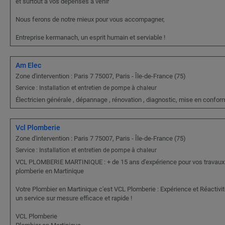
et surtout à vos dépenses à venir
Nous ferons de notre mieux pour vous accompagner,
Entreprise kermanach, un esprit humain et serviable !
Am Elec
Zone d'intervention : Paris 7 75007, Paris - Île-de-France (75)
Service : Installation et entretien de pompe à chaleur
Électricien générale , dépannage , rénovation , diagnostic, mise en confor
Vcl Plomberie
Zone d'intervention : Paris 7 75007, Paris - Île-de-France (75)
Service : Installation et entretien de pompe à chaleur
VCL PLOMBERIE MARTINIQUE : + de 15 ans d'expérience pour vos travaux
plomberie en Martinique
Votre Plombier en Martinique c'est VCL Plomberie : Expérience et Réactivit
un service sur mesure efficace et rapide !
VCL Plomberie