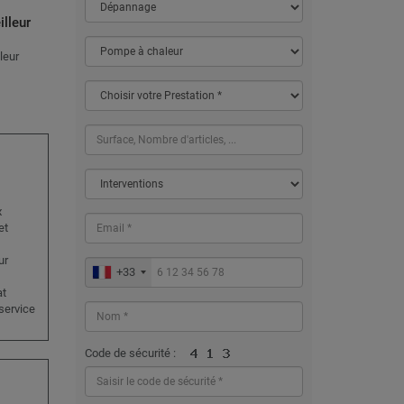
illeur
leur
x
et
ur
+33
at
 service
Code de sécurité :