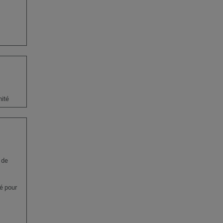
mité
 de
é pour