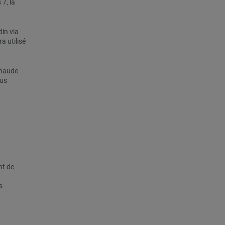
7, la
in via
a utilisé
chaude
ous
nt de
s
n