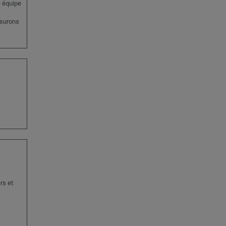
e équipe
ssurons
rs et