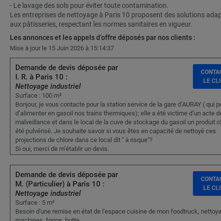
- Le lavage des sols pour éviter toute contamination.
Les entreprises de nettoyage à Paris 10 proposent des solutions ada
aux pâtisseries, respectant les normes sanitaires en vigueur.
Les annonces et les appels d’offre déposés par nos clients :
Mise à jour le 15 Juin 2026 à 15:14:37
Demande de devis déposée par
CONTA
I. R. à Paris 10 :
LE CL
Nettoyage industriel
Surface : 100 m²
Bonjour, je vous contacte pour la station service de la gare d’AURAY ( qui 
d’alimenter en gasoil nos trains thermiques); elle a été victime d’un acte d
malveillance et dans le local de la cuve de stockage du gasoil un produit c
été pulvérisé. Je souhaite savoir si vous êtes en capacité de nettoyé ces
projections de chlore dans ce local dit " à risque"?
Si oui, merci de m’établir un devis.
Demande de devis déposée par
CONTA
M. (Particulier) à Paris 10 :
LE CL
Nettoyage industriel
Surface : 5 m²
Besoin d'une remise en état de l'espace cuisine de mon foodtruck, nettoy
machines, frigos, hotte