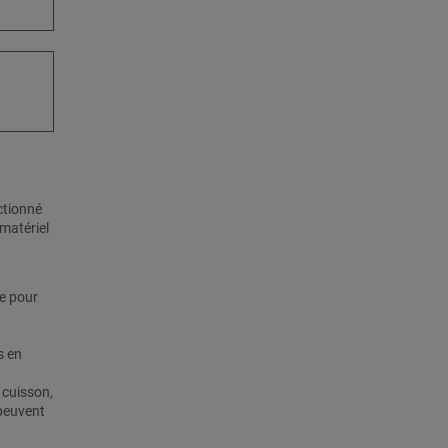
ctionné
matériel
le pour
s en
 cuisson,
 peuvent