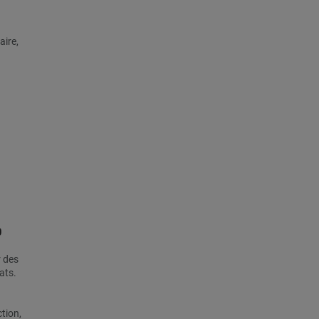
aire,
0
r des
ats.
tion,