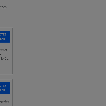
ptées
CTEZ
IENT
permet
e
hloré a
CTEZ
IENT
age des