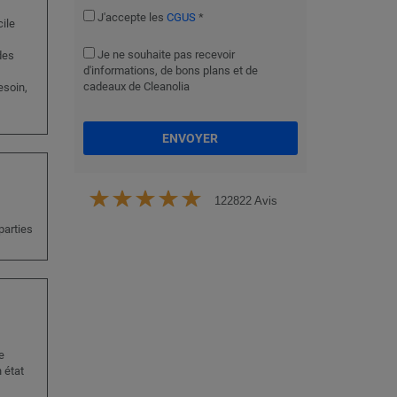
J'accepte les
CGUS
*
ile
Je ne souhaite pas recevoir
des
d'informations, de bons plans et de
cadeaux de Cleanolia
esoin,
ENVOYER
122822 Avis
parties
e
 état