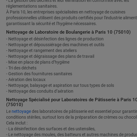
- La gestion des déchets et leur élimination en conformité avec les
réglementations sanitaires.
À Paris 10, les entreprises spécialisées en nettoyage de cuisines
professionnelles utilisent des produits certifiés pour l'industrie aliment
garantissant la sécurité et l'hygiène nécessaires.
Nettoyage de Laboratoire de Boulangerie à Paris 10 (75010)
- Nettoyage et désinfection des lignes de production
- Nettoyage et dépoussiérage des machines et outils
- Nettoyage et rangement des ateliers
- Nettoyage et dégraissage des plans de travail
- Mise en place de plans d’hygiène
- Tri des déchets
- Gestion des fournitures sanitaires
- Aération des locaux
- Nettoyage, balayage et aspiration sur tous types de sols
- Nettoyage des conduits d’aération
Nettoyage Spécialisé pour Laboratoires de Pâtisserie à Paris 1
(75010)
Le
nettoyage
des laboratoires de pâtisserie est essentiel pour garanti
conditions stériles, surtout lors de la préparation de crèmes ou chocol
Cela inclut :
- La désinfection des surfaces et des ustensiles,
- Le nettoyage des moules, des batteurs et autres machines de produc