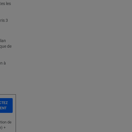
es les
ris 3
ilan
ique de
on à
CTEZ
IENT
ation de
e) +