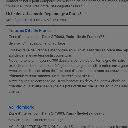
Contactez-nous pour comparer les services de nos partenaires et choisissez
confiance. Consultez notre liste de partenaires :
Liste des artisans de Dépannage à Paris 3 :
Mise à jour le 15 Juin 2026 à 15:07:53
Toitures D'ile De France
Zone d'intervention : Paris 3 75003, Paris - Île-de-France (75)
Climatisation et chauffage
Service :
Toitures d’Ile de France a été fondée en 2014 et s'est depuis forgé une rép
solide dans le secteur de la couverture.
Nous traitons en moyenne 300 dossiers par an, ce qui témoigne de notre
expertise et de notre capacité à gérer des projets de différentes envergure
Avec un chiffre d’affaires de 1 millions d'euros, nous avons su prouver not
efficacité et notre succès sur le marché et particulier.
Notre équipe se compose de 10 collaborateurs dévoués, dont 4 chefs de
chantier, qui travaillent en synergie pour offrir les meilleures solutions à n
clients.
Vcl Plomberie
Zone d'intervention : Paris 3 75003, Paris - Île-de-France (75)
Service : Climatisation et chauffage
VCL PLOMBERIE MARTINIQUE : + de 15 ans d'expérience pour vos travaux