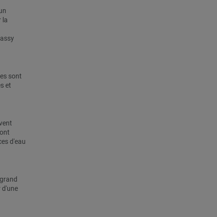
 un
 la
Passy
tes sont
s et
vent
sont
ces d'eau
 grand
 d'une