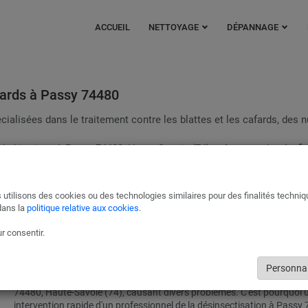
ACCUEIL
NETTOYAGE
DÉPANNAGE
afards à Passy 74480
alisées dans le traitement contre les blattes et les cafards, des n
s habitations à Passy 74480, Haute-Savoie (74), même par de très fi
n. Le problème avec les cafards, les blattes ou les cancrelats, c'est 
peut rendre la vie impossible dans une maison infestée.
 utilisons des cookies ou des technologies similaires pour des finalités techni
Services professionnels de désinfestation de cafards à 
dans la
politique relative aux cookies
.
74480, Haute-Savoie (74)
r consentir.
Les cafards rampants ne se limitent pas aux habitations, ils peuvent 
causer des dégâts dans les locaux professionnels.
En quête de nourriture et d'un abri pour se développer, les cafards
Personnal
s'introduisent aussi bien dans les domiciles que dans les entreprises 
74480, Haute-Savoie (74), causant divers problèmes. C'est pourquoi 
intervention rapide d'un professionnel de la désinsectisation à Passy