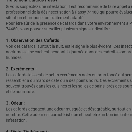
Traitement Cafards Passy
Si vous suspectez une infestation, il est recommandé de faire appel à
professionnel de la désinsectisation à Passy 74480 qui pourra évaluer
situation et proposer un traitement adapté.
Pour être sûr de la présence de cafards dans votre environnement à 
74480 , vous pouvez surveiller plusieurs signes indicatifs :
1. Observation des Cafards :
Voir des cafards, surtout la nuit, est le signe le plus évident. Ces insec
nocturnes et se cachent pendant la journée dans des endroits sombre
humides.
2. Excréments :
Les cafards laissent de petits excréments noirs ou brun foncé qui peu
ressembler à du marc de café ou à des points noirs. Ces excréments 
souvent trouvés dans les cuisines et les salles de bains, près des sour
et de nourriture.
3. Odeur :
Les cafards dégagent une odeur musquée et désagréable, surtout en
nombre. Cette odeur est caractéristique et peut être un bon indicateur
infestation.
4. Œufs (Oothèques) :