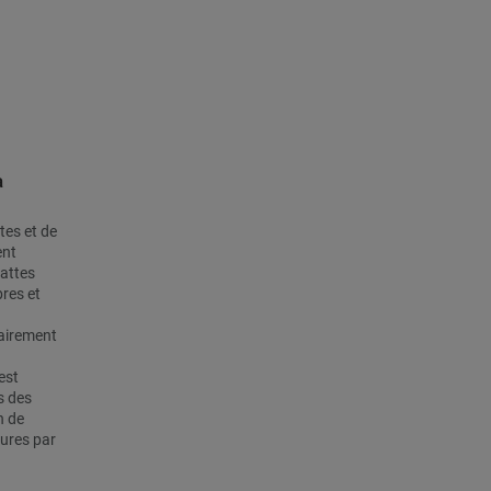
à
tes et de
ent
lattes
bres et
tairement
est
s des
n de
tures par