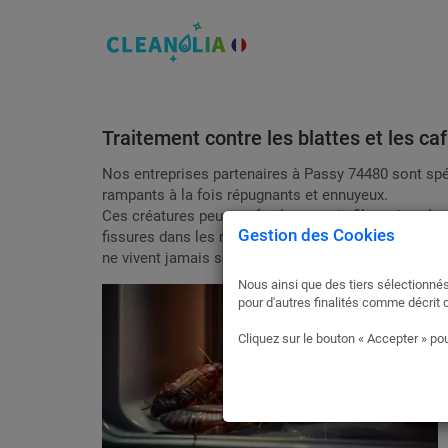
Traitement contre les blattes et les c
Nos entreprises partenaires à Passy 74480 sont spéci
rampants à la fois répugnants et ennuyeux.
Ces créatures peuvent facilement s'infiltrer dans le
Gestion des Cookies
fissures dans les murs, pour y établir une infestatio
ne vivent jamais seuls; c'est toute une colonie qui 
Nous ainsi que des tiers sélectionnés
pour d'autres finalités comme décrit 
Cliquez sur le bouton « Accepter » pou