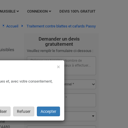
NUISIBLE
CONNEXION
DEVIS 100% GRATUIT
Accueil
Traitement contre blattes et cafards Passy
Demander un devis
gratuitement
uisibles
Veuillez remplir le formulaire ci-dessous :
nes
×
qu'ils
ques et, avec votre consentement,
Passy
aussi
iser
Refuser
Accepter
à Passy
74480 - Passy
une
 74480