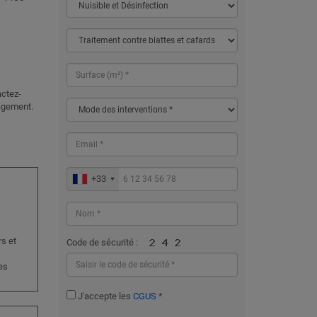
actez-
agement.
+33
s et
Code de sécurité :
es
J'accepte les
CGUS
*