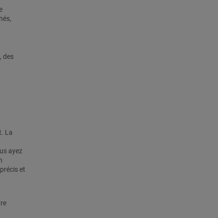
e
hés,
, des
t. La
ous ayez
n
précis et
re