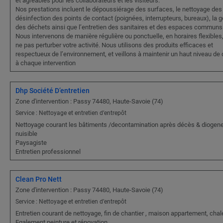
et agréables pour les collaborateurs et les visiteurs.
Nos prestations incluent le dépoussiérage des surfaces, le nettoyage des 
désinfection des points de contact (poignées, interrupteurs, bureaux), la g
des déchets ainsi que l’entretien des sanitaires et des espaces communs
Nous intervenons de manière régulière ou ponctuelle, en horaires flexibles,
ne pas perturber votre activité. Nous utilisons des produits efficaces et
respectueux de l’environnement, et veillons à maintenir un haut niveau de 
à chaque intervention
Dhp Société D’entretien
Zone d'intervention : Passy 74480, Haute-Savoie (74)
Service : Nettoyage et entretien d’entrepôt
Nettoyage courant les bâtiments /decontamination après décès & diogen
nuisible
Paysagiste
Entretien professionnel
Clean Pro Nett
Zone d'intervention : Passy 74480, Haute-Savoie (74)
Service : Nettoyage et entretien d’entrepôt
Entretien courant de nettoyage, fin de chantier , maison appartement, chale
Egalement peinture et rénovation