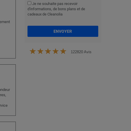
Je ne souhaite pas recevoir
d'informations, de bons plans et de
cadeaux de Cleanolia
itement
ENVOYER
122820 Avis
ondeur
res,
rvice