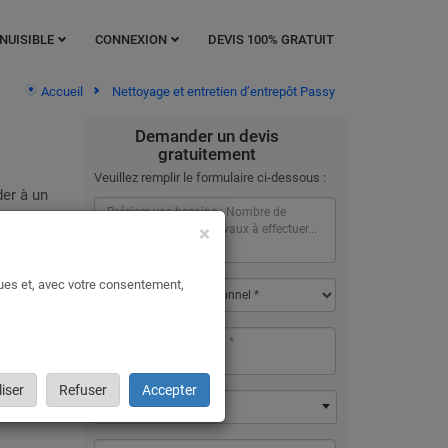
NUISIBLE
CONNEXION
DEVIS 100% GRATUIT
Accueil
Nettoyage et entretien d’entrepôt Passy
Demander un devis
gratuitement
Veuillez remplir le formulaire ci-dessous :
der à un
×
ou d’un
ques et, avec votre consentement,
iser
Refuser
Accepter
74480 - Passy