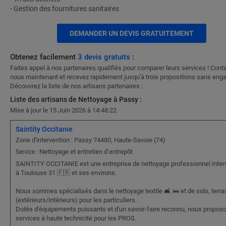
- Gestion des fournitures sanitaires
DEMANDER UN DEVIS GRATUITEMENT
Obtenez facilement
3 devis gratuits
:
Faites appel à nos partenaires qualifiés pour comparer leurs services ! Cont
nous maintenant et recevez rapidement jusqu'à trois propositions sans eng
Découvrez la liste de nos artisans partenaires :
Liste des artisans de Nettoyage à Passy :
Mise à jour le 15 Juin 2026 à 14:48:22
Saintity Occitanie
Zone d'intervention : Passy 74480, Haute-Savoie (74)
Nettoyage et entretien d’entrepôt
Service :
SAINTITY OCCITANIE est une entreprise de nettoyage professionnel inter
à Toulouse 31 🇫🇷 et ses environs.
Nous sommes spécialisés dans le nettoyage textile 🛋️ 🛌 et de sols, terr
(extérieurs/intérieurs) pour les particuliers.
Dotés d'équipements puissants et d'un savoir-faire reconnu, nous propos
services à haute technicité pour les PROS.