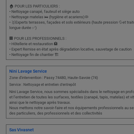
🏠 POUR LES PARTICULIERS :
• Nettoyage canapé, fauteuil et siège auto
• Nettoyage matelas 🛌 (hygiène et acariens)🦠
• 🥇Experts terrasses, façades et sols extérieurs (haute pression 💦et tra
longue durée ✅)
🏢 POUR LES PROFESSIONNELS :
• Hôtellerie et restauration 🏨
• Expert Remise en état après dégradation locative, sauvetage de caution
• Nettoyage fin de chantier 🏗️
Nini Lavage Service
Zone d'intervention : Passy 74480, Haute-Savoie (74)
Service : Nettoyage et entretien d’entrepôt
Nini Lavage Service, nous sommes spécialisés dans le nettoyage en prof
et l’entretien de toutes les surfaces, textiles (canapé, tapis, matelas) et vit
ainsi que le nettoyage après travaux.
Nous mettons notre savoir-faire et nos équipements professionnels au se
des particuliers, des professionnels et des collectivités
Sas Vivasnet