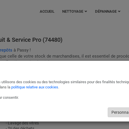
ACCUEIL
NETTOYAGE
DÉPANNAGE
it & Service Pro (74480)
trepôts
à Passy !
 que celle de votre stock de marchandises, il est essentiel de procé
 d’hygiène et de sécurité.
que vous souhaitez. Qu’il s’agisse d’une remise en état ponctuelle 
% adapté à vos besoins.
 utilisons des cookies ou des technologies similaires pour des finalités techni
Les prestations à Passy incluent :
dans la
politique relative aux cookies
.
- Nettoyage et aspiration des sols
r consentir.
- Nettoyage des murs et plafonds
- Nettoyage des machines
- Nettoyage des canalisations
Personnal
- Nettoyage des conduits d’aération
- Lavage des vitres
- Tri des déchets