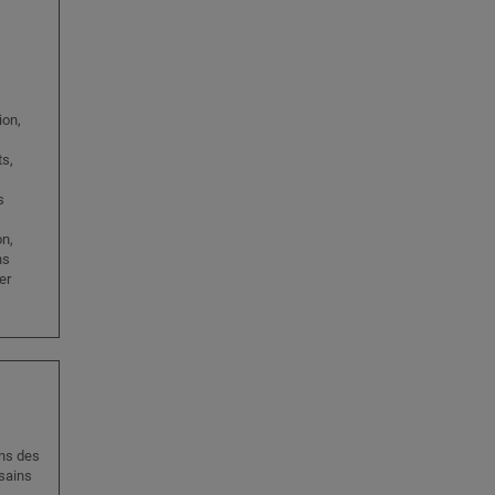
ion,
ts,
s
on,
ns
er
ns des
 sains