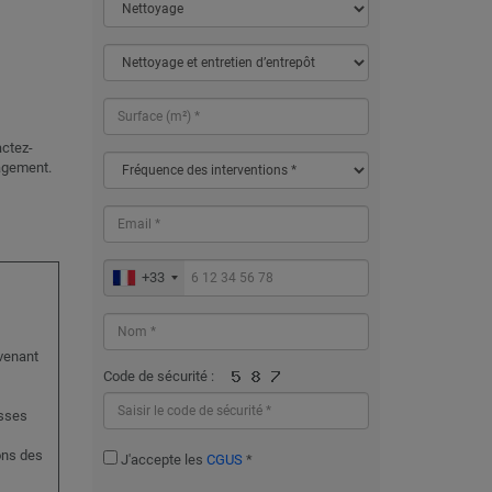
actez-
agement.
+33
venant
Code de sécurité :
asses
ons des
J'accepte les
CGUS
*