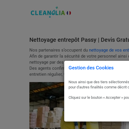
Nettoyage entrepôt Passy | Devis Gratu
Nos partenaires s’occupent du
nettoyage de vos en
Afin de garantir la sécurité de votre personnel ainsi
nettoyage par des professionnels formés aux normes
Gestion des Cookies
Des agents confirmés interviendront à la fréquence 
entretien régulier, vous bénéficierez d’un devis 100
Nous ainsi que des tiers sélectionnés
pour d'autres finalités comme décrit 
Cliquez sur le bouton « Accepter » pou