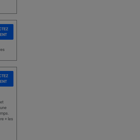
CTEZ
IENT
les
CTEZ
IENT
et
mune
temps.
re + les