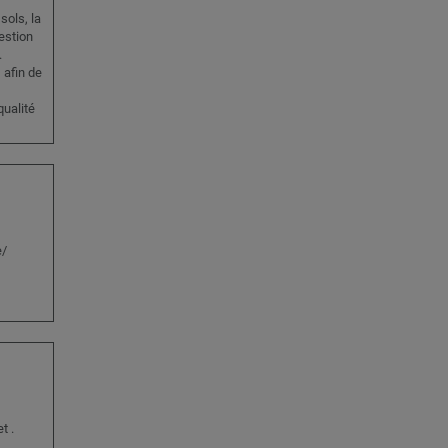
sols, la
estion
.
 afin de
qualité
e/
t .