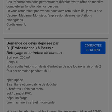
Ces informations nous permettraient d'évaluer votre offre de manière
complète en fonction de nos besoins.
En vous remerciant par avance pour votre retour détaillé, je vous prie
d'agréer, Madame, Monsieur, l'expression de mes salutations
distinguées.
Cordialement,
C L
Demande de devis déposée par
CONTACTEZ
B. (Professionnel) à Passy :
LE CLIENT
Nettoyage et entretien de bureaux
Surface : 200 m²
Bonjour,
Nous souhaiterions un devis d'entretien de nos locaux à raison de 2
fois par semaine pendant 1h30.
open space
2 sanitaire et une cabine de douche.
9 fenêtres 1 fois par mois.
sol / parquet PVC.
dépoussiérage.
une machine à café et micro onde.
si possible début juin . et les intervention en après-midi avant 16h00.