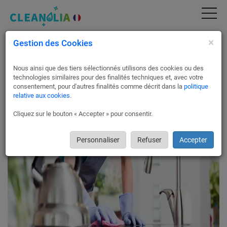
×
Gestion des Cookies
Nettoyage Hôtel & Maison & Appartement en
location AirBnB Passy | Devis Gratuit &
Service Pro (74480)
Nous ainsi que des tiers sélectionnés utilisons des cookies ou des
technologies similaires pour des finalités techniques et, avec votre
A l’issue du séjour de vos locataires, est important de
consentement, pour d'autres finalités comme décrit dans la
politique
relative aux cookies
.
procéder au ménage et au nettoyage de votre appartement ou
maison à Passy 74480.
Cliquez sur le bouton « Accepter » pour consentir.
Personnaliser
Refuser
Accepter