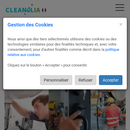
×
Gestion des Cookies
Professionnels en dépannage et en travaux
de tous types à Passy
Nous ainsi que des tiers sélectionnés utilisons des cookies ou des
Dans le but de vous apporter toujours plus de satisfaction,
technologies similaires pour des finalités techniques et, avec votre
nous avons étendu notre réseau de partenaires pour y inclure
consentement, pour d'autres finalités comme décrit dans la
politique
relative aux cookies
.
des professionnels en dépannage et en travaux de tous types
à Passy 74480.
Cliquez sur le bouton « Accepter » pour consentir.
Nos partenaires à Passy ont été sélectionnés pour leurs
références, leurs efficacité ainsi que leurs tarifs compétitifs.
Personnaliser
Refuser
Accepter