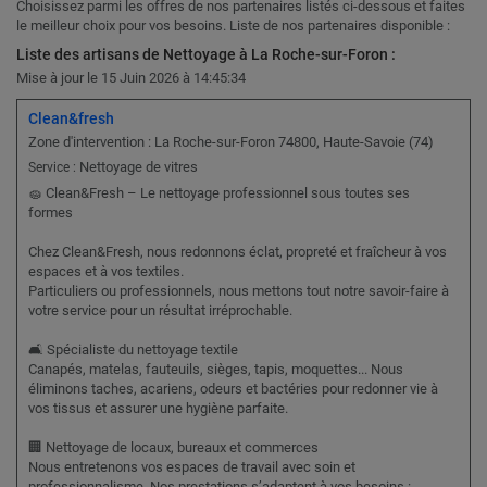
Choisissez parmi les offres de nos partenaires listés ci-dessous et faites
le meilleur choix pour vos besoins. Liste de nos partenaires disponible :
Liste des artisans de Nettoyage à La Roche-sur-Foron :
Mise à jour le 15 Juin 2026 à 14:45:34
Clean&fresh
Zone d'intervention : La Roche-sur-Foron 74800, Haute-Savoie (74)
Nettoyage de vitres
Service :
🧽 Clean&Fresh – Le nettoyage professionnel sous toutes ses
formes
Chez Clean&Fresh, nous redonnons éclat, propreté et fraîcheur à vos
espaces et à vos textiles.
Particuliers ou professionnels, nous mettons tout notre savoir-faire à
votre service pour un résultat irréprochable.
🛋️ Spécialiste du nettoyage textile
Canapés, matelas, fauteuils, sièges, tapis, moquettes... Nous
éliminons taches, acariens, odeurs et bactéries pour redonner vie à
vos tissus et assurer une hygiène parfaite.
🏢 Nettoyage de locaux, bureaux et commerces
Nous entretenons vos espaces de travail avec soin et
professionnalisme. Nos prestations s’adaptent à vos besoins :