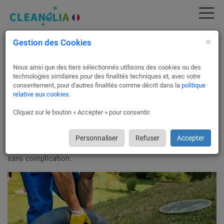
×
Gestion des Cookies
Débouchage canalisation à La Roche-sur-
Foron | Devis Gratuit & Service Pro (74800)
Nous ainsi que des tiers sélectionnés utilisons des cookies ou des
Nos collaborateurs experts en dégorgement de canalisations
technologies similaires pour des finalités techniques et, avec votre
à La Roche-sur-Foron ont accès à des équipements de haute
consentement, pour d'autres finalités comme décrit dans la
politique
relative aux cookies
.
technologie et des camions-pompes pour évacuer
efficacement vos eaux usées et prévenir les odeurs
Cliquez sur le bouton « Accepter » pour consentir.
désagréables associées à votre fosse septique grâce à un
curage complet.
Cleanolia offre la possibilité d’obtenir jusqu'à trois devis
Personnaliser
Refuser
Accepter
gratuits pour des services de débouchage de canalisations
sans complication.