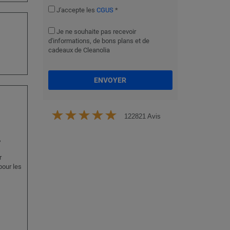
J'accepte les
CGUS
*
Je ne souhaite pas recevoir
d'informations, de bons plans et de
cadeaux de Cleanolia
ENVOYER
122821 Avis
,
r
pour les