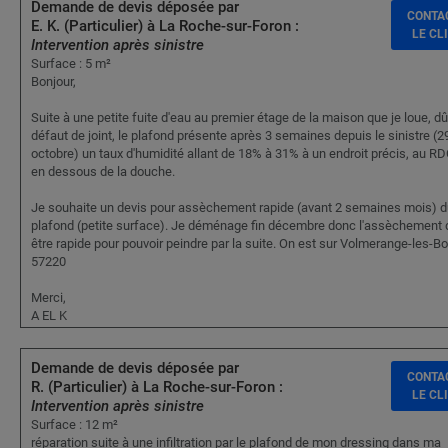
Demande de devis déposée par
CONTA
E. K. (Particulier) à La Roche-sur-Foron :
LE CL
Intervention après sinistre
Surface : 5 m²
Bonjour,
Suite à une petite fuite d'eau au premier étage de la maison que je loue, dû
défaut de joint, le plafond présente après 3 semaines depuis le sinistre (2
octobre) un taux d'humidité allant de 18% à 31% à un endroit précis, au RD
en dessous de la douche.
Je souhaite un devis pour assèchement rapide (avant 2 semaines mois) d
plafond (petite surface). Je déménage fin décembre donc l'assèchement d
être rapide pour pouvoir peindre par la suite. On est sur Volmerange-les-B
57220
Merci,
A EL K
Demande de devis déposée par
CONTA
R. (Particulier) à La Roche-sur-Foron :
LE CL
Intervention après sinistre
Surface : 12 m²
réparation suite à une infiltration par le plafond de mon dressing dans ma