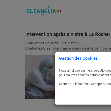
Intervention après sinistre à La Roche
Vous venez de subir un sinistre ?
Contactez Cleanolia France pour une intervention ra
Gestion des Cookies
Nous ainsi que des tiers sélectionnés
pour d'autres finalités comme décrit 
Cliquez sur le bouton « Accepter » pou