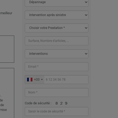
3
 meilleur
+33
.
de
Code de sécurité :
 de
emise