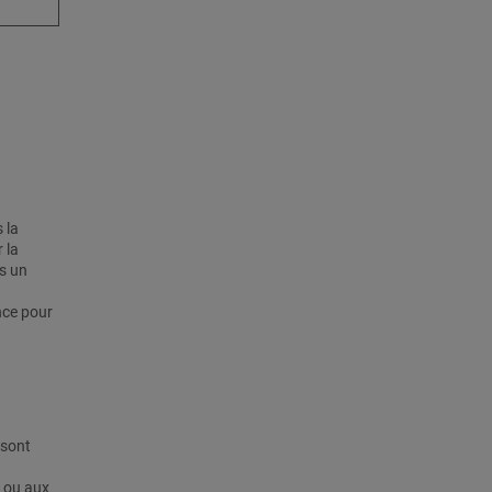
 la
 la
s un
nce pour
 sont
s ou aux