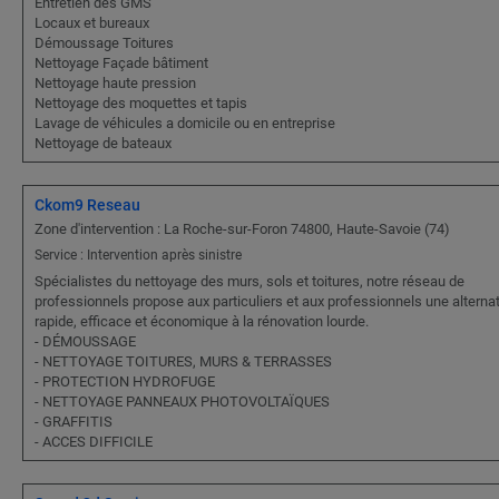
Entretien des GMS
Locaux et bureaux
Démoussage Toitures
Nettoyage Façade bâtiment
Nettoyage haute pression
Nettoyage des moquettes et tapis
Lavage de véhicules a domicile ou en entreprise
Nettoyage de bateaux
Ckom9 Reseau
Zone d'intervention : La Roche-sur-Foron 74800, Haute-Savoie (74)
Service : Intervention après sinistre
Spécialistes du nettoyage des murs, sols et toitures, notre réseau de
professionnels propose aux particuliers et aux professionnels une alternat
rapide, efficace et économique à la rénovation lourde.
- DÉMOUSSAGE
- NETTOYAGE TOITURES, MURS & TERRASSES
- PROTECTION HYDROFUGE
- NETTOYAGE PANNEAUX PHOTOVOLTAÏQUES
- GRAFFITIS
- ACCES DIFFICILE