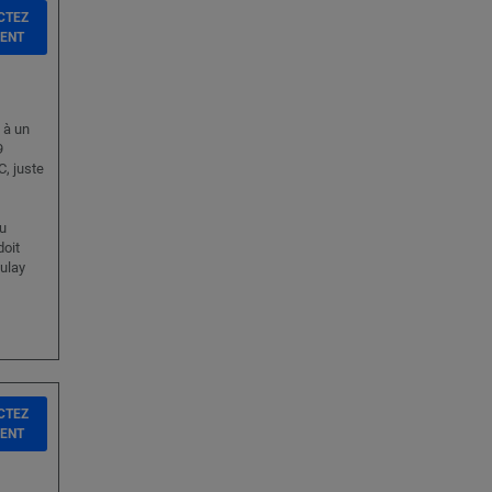
CTEZ
IENT
 à un
9
C, juste
u
oit
oulay
CTEZ
IENT