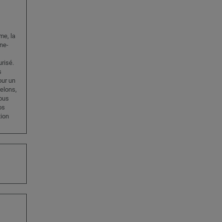
me, la
ône-
urisé.
s
our un
relons,
ous
os
tion