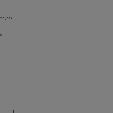
es types
s