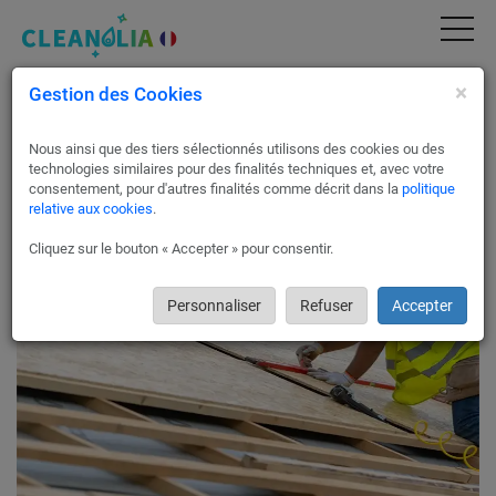
×
Gestion des Cookies
Réhabilitations structures en bois à La
Roche-sur-Foron 74800
Nous ainsi que des tiers sélectionnés utilisons des cookies ou des
Rénovez vos charpentes à La Roche-sur-Foron avec
technologies similaires pour des finalités techniques et, avec votre
Cleanolia France
consentement, pour d'autres finalités comme décrit dans la
politique
relative aux cookies
.
Cleanolia France vous met en relation avec des artisans
rigoureusement sélectionnés pour les travaux de rénovation
Cliquez sur le bouton « Accepter » pour consentir.
de votre charpente à La Roche-sur-Foron 74800.
Personnaliser
Refuser
Accepter