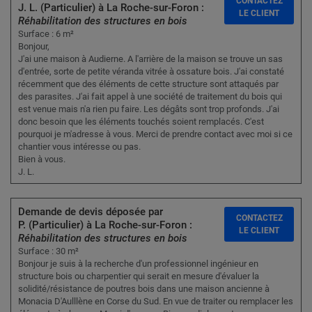
CONTACTEZ
J. L. (Particulier) à La Roche-sur-Foron :
LE CLIENT
Réhabilitation des structures en bois
Surface : 6 m²
Bonjour,
J'ai une maison à Audierne. A l'arrière de la maison se trouve un sas
d'entrée, sorte de petite véranda vitrée à ossature bois. J'ai constaté
récemment que des éléments de cette structure sont attaqués par
des parasites. J'ai fait appel à une société de traitement du bois qui
est venue mais n'a rien pu faire. Les dégâts sont trop profonds. J'ai
donc besoin que les éléments touchés soient remplacés. C'est
pourquoi je m'adresse à vous. Merci de prendre contact avec moi si ce
chantier vous intéresse ou pas.
Bien à vous.
J. L.
Demande de devis déposée par
CONTACTEZ
P. (Particulier) à La Roche-sur-Foron :
LE CLIENT
Réhabilitation des structures en bois
Surface : 30 m²
Bonjour je suis à la recherche d'un professionnel ingénieur en
structure bois ou charpentier qui serait en mesure d'évaluer la
solidité/résistance de poutres bois dans une maison ancienne à
Monacia D'Aulllène en Corse du Sud. En vue de traiter ou remplacer les