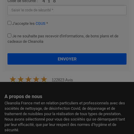
Code de sécurité :
J'accepte les
CGUS
*
Je ne souhaite pas recevoir d'informations, de bons plans et de
cadeaux de Cleanolia
ENVOYER
122823 Avis
A propos de nous
Cleanolia France met en relation particuliers et professionnels avec des
sociétés de nettoyage, de désinfection Covid, de dépannage et de
traitement de nuisibles pour la réalisation de tous types de prestation.
Nous avons sélectionné pour vous des sociétés qui se démarquent tant
par leur efficacité, que par leur respect des normes d’hygiène et de
sécurité.