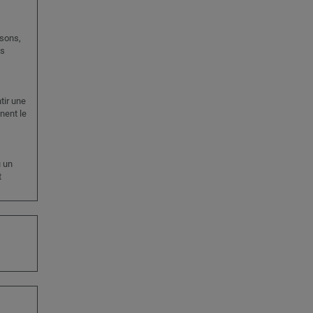
isons,
ns
tir une
nent le
u un
t