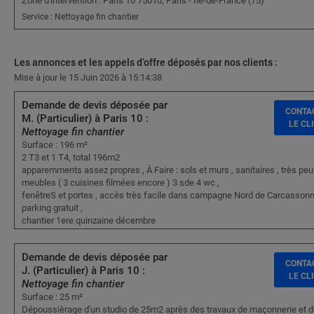
Zone d'intervention : Paris 10 75010, Paris - Île-de-France (75)
Service : Nettoyage fin chantier
Les annonces et les appels d’offre déposés par nos clients :
Mise à jour le 15 Juin 2026 à 15:14:38
Demande de devis déposée par
CONTA
M. (Particulier) à Paris 10 :
LE CL
Nettoyage fin chantier
Surface : 196 m²
2 T3 et 1 T4, total 196m2
apparemments assez propres , À Faire : sols et murs , sanitaires , très peu
meubles ( 3 cuisines filmées encore ) 3 sde 4 wc ,
fenêtreS et portes , accès très facile dans campagne Nord de Carcassonn
parking gratuit ,
chantier 1ere quinzaine décembre
Demande de devis déposée par
CONTA
J. (Particulier) à Paris 10 :
LE CL
Nettoyage fin chantier
Surface : 25 m²
Dépoussièrage d'un studio de 25m2 après des travaux de maçonnerie et d