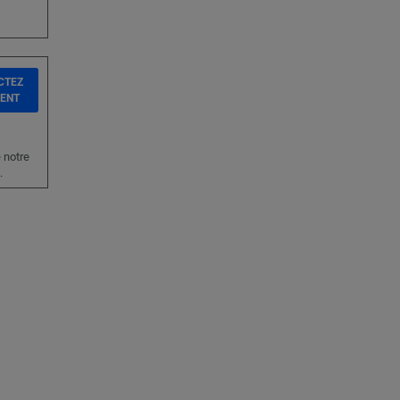
CTEZ
IENT
 notre
.