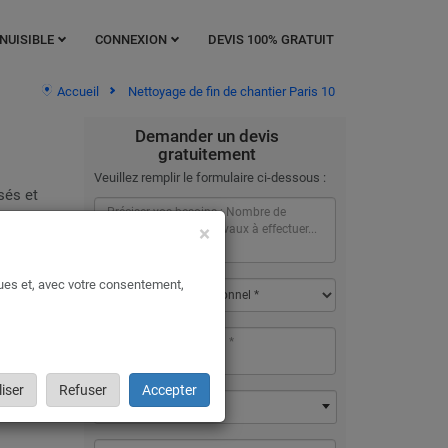
NUISIBLE
CONNEXION
DEVIS 100% GRATUIT
Accueil
Nettoyage de fin de chantier Paris 10
Demander un devis
gratuitement
Veuillez remplir le formulaire ci-dessous :
sés et
×
ques et, avec votre consentement,
tre
iser
Refuser
Accepter
75010 - Paris 10