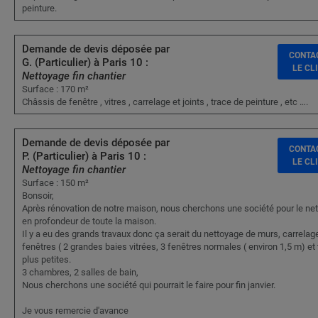
peinture.
Demande de devis déposée par
CONTA
G. (Particulier) à Paris 10 :
LE CL
Nettoyage fin chantier
Surface : 170 m²
Châssis de fenêtre , vitres , carrelage et joints , trace de peinture , etc ….
Demande de devis déposée par
CONTA
P. (Particulier) à Paris 10 :
LE CL
Nettoyage fin chantier
Surface : 150 m²
Bonsoir,
Après rénovation de notre maison, nous cherchons une société pour le ne
en profondeur de toute la maison.
Il y a eu des grands travaux donc ça serait du nettoyage de murs, carrelag
fenêtres ( 2 grandes baies vitrées, 3 fenêtres normales ( environ 1,5 m) et 
plus petites.
3 chambres, 2 salles de bain,
Nous cherchons une société qui pourrait le faire pour fin janvier.
Je vous remercie d'avance