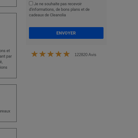
Je ne souhaite pas recevoir
d'informations, de bons plans et de
cadeaux de Cleanolia
ENVOYER
ons et
122820 Avis
ant par
é,
tions
ureaux