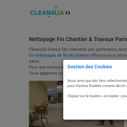
Nettoyage Fin Chantier & Travaux Paris
Cleanolia France fait intervenir ses partenaires pou
Un
nettoyages de fin de chantier
efficace vous permet
sains.
Gestion des Cookies
Pour une remise en état efficace, passez par Cleanol
Vous gagnerez un temps considérable et éviterez le
Nous ainsi que des tiers sélectionnés
pour d'autres finalités comme décrit 
Cliquez sur le bouton « Accepter » pou