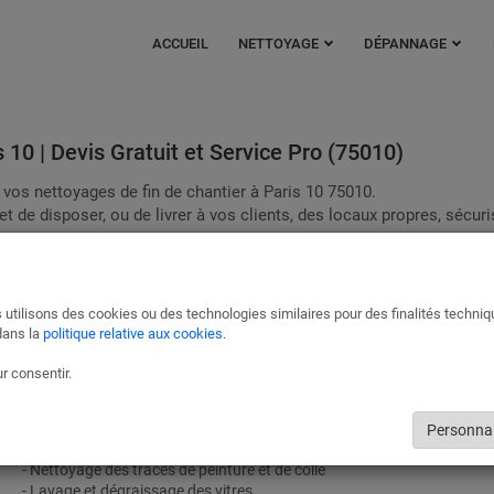
ACCUEIL
NETTOYAGE
DÉPANNAGE
 10 | Devis Gratuit et Service Pro (75010)
r vos nettoyages de fin de chantier à Paris 10 75010.
 de disposer, ou de livrer à vos clients, des locaux propres, sécuri
ia France !
s erreurs qui pourraient être dommageables à votre bien.
 utilisons des cookies ou des technologies similaires pour des finalités techni
Les prestations de nos partenaires à Paris 10 incluent en
dans la
politique relative aux cookies
.
autres :
r consentir.
- Nettoyage et lessivage des murs
- Désinfection des sanitaires et cuisines
- Evacuation des résidus (sciures de bois, le bris de plâtre, gravats…)
Personnal
- Evacuation des déchets
- Nettoyage des traces de peinture et de colle
- Lavage et dégraissage des vitres