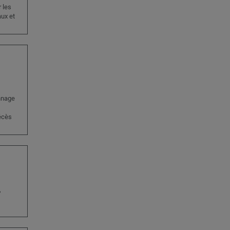
 les
aux et
s
nnage
écès
,