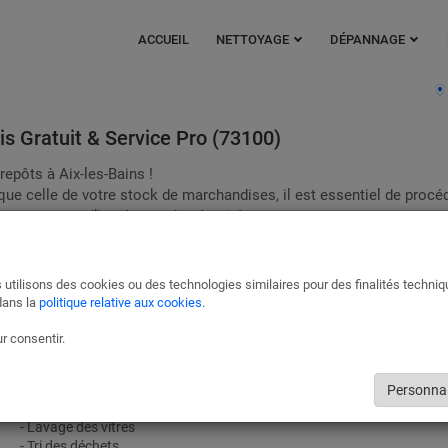
ACCUEIL
NETTOYAGE
DÉPANNAGE
is Gratuit & Service Pro (73100)
epôts à Aix-les-Bains !
 que celle de votre stock de marchandises, il est essentiel de procé
aux normes d’hygiène et de sécurité.
que vous souhaitez. Qu’il s’agisse d’une remise en état ponctuelle 
% adapté à vos besoins.
 utilisons des cookies ou des technologies similaires pour des finalités techni
Les prestations à Aix-les-Bains incluent :
dans la
politique relative aux cookies
.
- Nettoyage et aspiration des sols
r consentir.
- Nettoyage des murs et plafonds
- Nettoyage des machines
- Nettoyage des canalisations
Personnal
- Nettoyage des conduits d’aération
- Lavage des vitres
- Tri des déchets