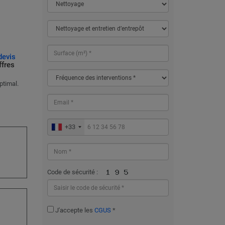
devis
ffres
ptimal.
+33
Code de sécurité :
J'accepte les
CGUS
*