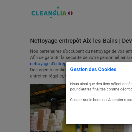
Nettoyage entrepôt Aix-les-Bains | Dev
Nos partenaires s’occupent du nettoyage de vos entr
Afin de garantir la sécurité de votre personnel ainsi
nettoyage d'entrepôt
par des professionnels formés 
Gestion des Cookies
Des agents confirmés interviendront à la fréquence 
entretien régulier, vous bénéficierez d’un devis 100
Nous ainsi que des tiers sélectionnés
pour d'autres finalités comme décrit 
Cliquez sur le bouton « Accepter » pou