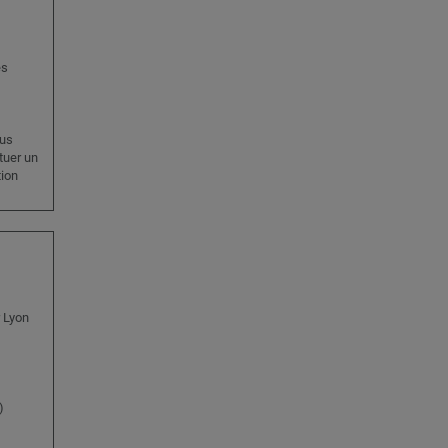
es
ous
tuer un
tion
 Lyon
)