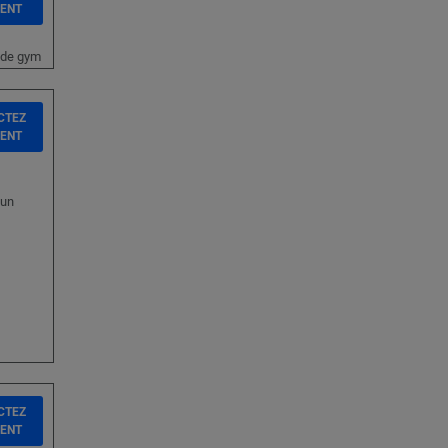
IENT
e de gym
CTEZ
IENT
 un
CTEZ
IENT