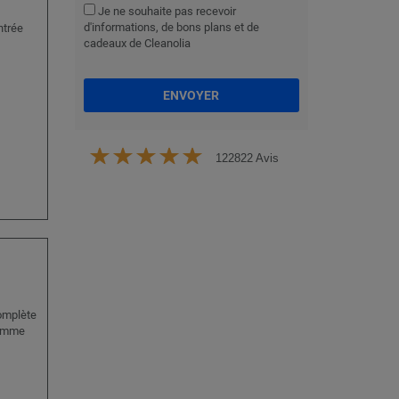
Je ne souhaite pas recevoir
d'informations, de bons plans et de
ntrée
cadeaux de Cleanolia
ENVOYER
122822 Avis
complète
comme