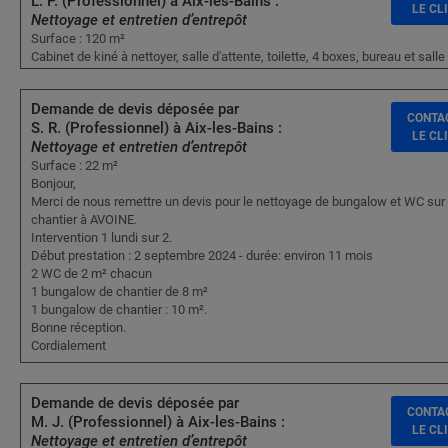
L. P. (Professionnel) à Aix-les-Bains :
LE CL
Nettoyage et entretien d’entrepôt
Surface : 120 m²
Cabinet de kiné à nettoyer, salle d'attente, toilette, 4 boxes, bureau et sall
Demande de devis déposée par
CONTA
S. R. (Professionnel) à Aix-les-Bains :
LE CL
Nettoyage et entretien d’entrepôt
Surface : 22 m²
Bonjour,
Merci de nous remettre un devis pour le nettoyage de bungalow et WC sur
chantier à AVOINE.
Intervention 1 lundi sur 2.
Début prestation : 2 septembre 2024 - durée: environ 11 mois
2 WC de 2 m² chacun
1 bungalow de chantier de 8 m²
1 bungalow de chantier : 10 m².
Bonne réception.
Cordialement
Demande de devis déposée par
CONTA
M. J. (Professionnel) à Aix-les-Bains :
LE CL
Nettoyage et entretien d’entrepôt