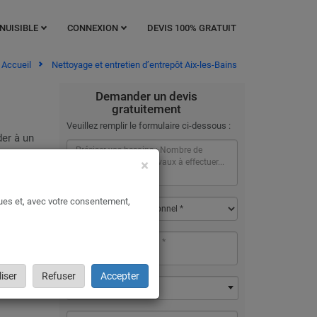
NUISIBLE
CONNEXION
DEVIS 100% GRATUIT
Accueil
Nettoyage et entretien d’entrepôt Aix-les-Bains
Demander un devis
gratuitement
Veuillez remplir le formulaire ci-dessous :
der à un
×
ou d’un
ques et, avec votre consentement,
iser
Refuser
Accepter
73100 - Aix-les-Bains