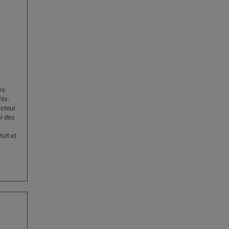
es
nts.
ecteur
ur des
uit et