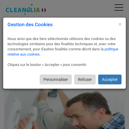
×
Gestion des Cookies
Interphones et contrôle d’accès à Aix-les-
Bains
Nous ainsi que des tiers sélectionnés utilisons des cookies ou des
Sécurisez votre maison, copropriété ou entreprise avec
technologies similaires pour des finalités techniques et, avec votre
Cleanolia France.
consentement, pour d'autres finalités comme décrit dans la
politique
relative aux cookies
.
Nos techniciens partenaires sont prêts à intervenir pour
dépanner ou installer un interphone ou un système de contrôle
Cliquez sur le bouton « Accepter » pour consentir.
d’accès chez vous. Ils sont également qualifiés dans la mise
en place de systèmes d’alarmes.
Personnaliser
Refuser
Accepter