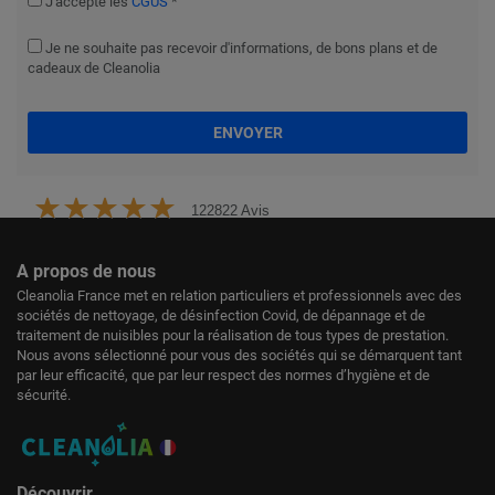
J'accepte les
CGUS
*
Je ne souhaite pas recevoir d'informations, de bons plans et de
cadeaux de Cleanolia
ENVOYER
122822 Avis
A propos de nous
Cleanolia France met en relation particuliers et professionnels avec des
sociétés de nettoyage, de désinfection Covid, de dépannage et de
traitement de nuisibles pour la réalisation de tous types de prestation.
Nous avons sélectionné pour vous des sociétés qui se démarquent tant
par leur efficacité, que par leur respect des normes d’hygiène et de
sécurité.
Découvrir