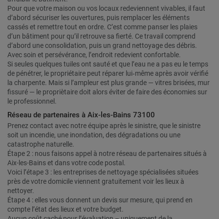
Pour que votre maison ou vos locaux redeviennent vivables, il faut
d’abord sécuriser les ouvertures, puis remplacer les éléments
cassés et remettre tout en ordre. C’est comme panser les plaies
d’un bâtiment pour qu’il retrouve sa fierté. Ce travail comprend
d’abord une consolidation, puis un grand nettoyage des débris.
Avec soin et persévérance, l’endroit redevient confortable.
Si seules quelques tuiles ont sauté et que l’eau ne a pas eu le temps
de pénétrer, le propriétaire peut réparer lui‑même après avoir vérifié
la charpente. Mais si l’ampleur est plus grande — vitres brisées, mur
fissuré — le propriètaire doit alors éviter de faire des économies sur
le professionnel.
Réseau de partenaires à Aix-les-Bains 73100
Prenez contact avec notre équipe après le sinistre, que le sinistre
soit un incendie, une inondation, des dégradations ou une
catastrophe naturelle.
Étape 2 : nous faisons appel à notre réseau de partenaires situés à
Aix-les-Bains et dans votre code postal.
Voici l’étape 3 : les entreprises de nettoyage spécialisées situées
près de votre domicile viennent gratuitement voir les lieux à
nettoyer.
Étape 4 : elles vous donnent un devis sur mesure, qui prend en
compte l’état des lieux et votre budget.
Aucun coût caché pour l’évaluation – uniquement de la