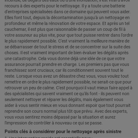
incendie, de dégâts des eaux ou d'une inondation, il est vital d'avoir
recours à des experts pour le nettoyage. Il y a toute une batterie
d'entreprises spécialisées dans ce domaine qui peuvent vous aider.
Elles font tout, depuis la décontamination jusqu'à un nettoyage en
profondeur et même la rénovation de votre espace. Et après un tel
cauchemar, il est plus que raisonnable de passer un coup de fil à
votre assureur au plus vite, pour que tout puisse rentrer dans l'ordre
le plus rapidement possible. C'est vraiment la meilleure manière de
se débarrasser de tout le stress et de se concentrer sur la suite des
choses. Il est vraiment important de bien évaluer les dégâts après
une catastrophe. Cela vous donne déjà une idée de ce que votre
assurance pourrait prendre en charge. Les premiers pas que vous
franchissez sont cruciaux, car ils conditionnent souvent tout le
reste. Lorsque vous avez un désastre chez vous, vous voulez tout
remettre en ordre le plus rapidement possible, ne serait-ce que pour
retrouver un peu de calme. C'est pourquoi il vaut mieux faire appel à
des spécialistes qui savent vraiment ce qu'ils font - ils peuvent non
seulement nettoyer et réparer les dégâts, mais également vous
aider à vous sentir mieux en vous donnant espoir que tout pourrait
reprendre son cours normal plus tôt que prévu. Avec des experts,
vous vous sentirez moins dépassé par la situation et aurez
l'impression de contrôler à nouveau ce qui se passe.
Points clés à considérer pour le nettoyage après sinistre