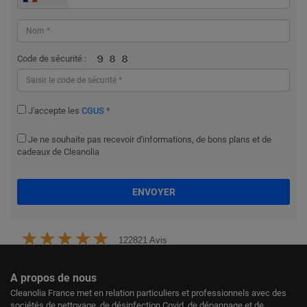
Code de sécurité :
J'accepte les
CGUS
*
Je ne souhaite pas recevoir d'informations, de bons plans et de
cadeaux de Cleanolia
ENVOYER
122821 Avis
A propos de nous
Cleanolia France met en relation particuliers et professionnels avec des
sociétés de nettoyage, de désinfection Covid, de dépannage et de