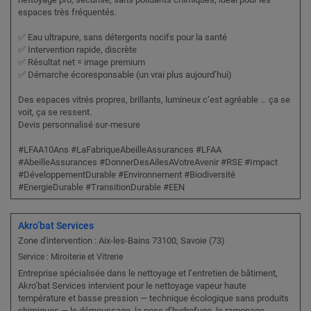
espaces très fréquentés.
✅ Eau ultrapure, sans détergents nocifs pour la santé
✅ Intervention rapide, discrète
✅ Résultat net = image premium
✅ Démarche écoresponsable (un vrai plus aujourd’hui)
Des espaces vitrés propres, brillants, lumineux c’est agréable … ça se
voit, ça se ressent.
Devis personnalisé sur-mesure
#LFAA10Ans #LaFabriqueAbeilleAssurances #LFAA
#AbeilleAssurances #DonnerDesAilesAVotreAvenir #RSE #Impact
#DéveloppementDurable #Environnement #Biodiversité
#EnergieDurable #TransitionDurable #EEN
Akro’bat Services
Zone d'intervention : Aix-les-Bains 73100, Savoie (73)
Service : Miroiterie et Vitrerie
Entreprise spécialisée dans le nettoyage et l’entretien de bâtiment,
Akro’bat Services intervient pour le nettoyage vapeur haute
température et basse pression — technique écologique sans produits
chimiques — le démoussage, la pose d’hydrofuge, le ramonage