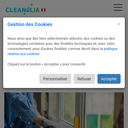
×
Gestion des Cookies
Travaux de miroiterie et vitrerie à Aix-les-
Bains
Nous ainsi que des tiers sélectionnés utilisons des cookies ou des
Vous avez besoin d’un remplacement ou d’une installation de
technologies similaires pour des finalités techniques et, avec votre
vitres à Aix-les-Bains ? Contactez Cleanolia France, un
consentement, pour d'autres finalités comme décrit dans la
politique
relative aux cookies
.
partenaire de notre réseau de vitriers interviendra rapidement
après avoir établi un devis gratuit.
Cliquez sur le bouton « Accepter » pour consentir.
Qu’il s’agisse de bris de glaces, de miroirs ou d’installation de
fenêtres isolantes, faites confiance à nos partenaires ! Ils
feront en sorte que l’intervention soit prise en charge par votre
Personnaliser
Refuser
Accepter
assurance lorsque cela est possible.