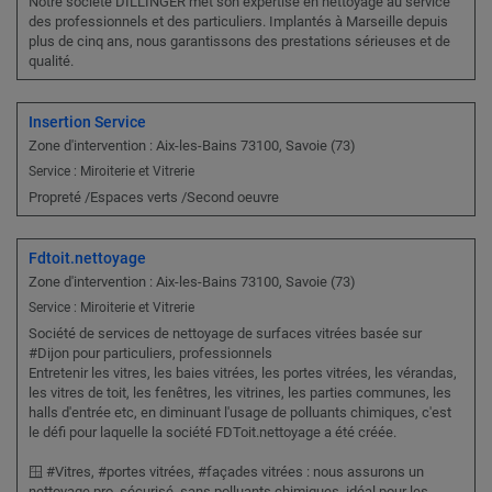
Notre société DILLINGER met son expertise en nettoyage au service
des professionnels et des particuliers. Implantés à Marseille depuis
plus de cinq ans, nous garantissons des prestations sérieuses et de
qualité.
Insertion Service
Zone d'intervention : Aix-les-Bains 73100, Savoie (73)
Service : Miroiterie et Vitrerie
Propreté /Espaces verts /Second oeuvre
Fdtoit.nettoyage
Zone d'intervention : Aix-les-Bains 73100, Savoie (73)
Service : Miroiterie et Vitrerie
Société de services de nettoyage de surfaces vitrées basée sur
#Dijon pour particuliers, professionnels
Entretenir les vitres, les baies vitrées, les portes vitrées, les vérandas,
les vitres de toit, les fenêtres, les vitrines, les parties communes, les
halls d'entrée etc, en diminuant l'usage de polluants chimiques, c'est
le défi pour laquelle la société FDToit.nettoyage a été créée.
🪟 #Vitres, #portes vitrées, #façades vitrées : nous assurons un
nettoyage pro, sécurisé, sans polluants chimiques, idéal pour les