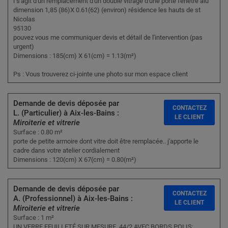
l s'agit d'un remplacement d'un double vitrage d'une porte fenêtre alu
dimension 1,85 (86)X 0.61(62) (environ) résidence les hauts de st
Nicolas
95130
pouvez vous me communiquer devis et détail de l'intervention (pas
urgent)
Dimensions : 185(cm) X 61(cm) = 1.13(m²)
Ps : Vous trouverez ci-jointe une photo sur mon espace client
Demande de devis déposée par
CONTACTEZ
L. (Particulier) à Aix-les-Bains :
LE CLIENT
Miroiterie et vitrerie
Surface : 0.80 m²
porte de petite armoire dont vitre doit être remplacée.. j'apporte le
cadre dans votre atelier cordialement
Dimensions : 120(cm) X 67(cm) = 0.80(m²)
Demande de devis déposée par
CONTACTEZ
A. (Professionnel) à Aix-les-Bains :
LE CLIENT
Miroiterie et vitrerie
Surface : 1 m²
UN VERRE FEUILLETÉ SUR MESURE, 44/2,AVEC BORDS POLIS: