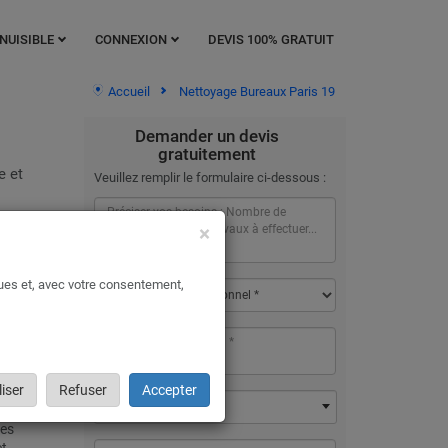
NUISIBLE
CONNEXION
DEVIS 100% GRATUIT
Accueil
Nettoyage Bureaux Paris 19
Demander un devis
gratuitement
e et
Veuillez remplir le formulaire ci-dessous :
×
ratuits
ques et, avec votre consentement,
019,
leanolia
iser
Refuser
Accepter
75019 - Paris 19
rtise de
res