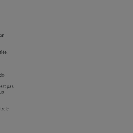
ion
fiée.
de-
'est pas
us
trale