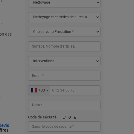
et
s.
ion des
+33
.
Code de sécurité :
devis
ffres