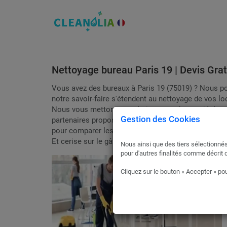
Nettoyage bureau Paris 19 | Devis Grat
Vous avez des bureaux à Paris 19 (75019) ? Nous po
notre savoir-faire s'étendent au nettoyage de vos l
Nous vous mettons en relation avec des sociétés s
Gestion des Cookies
partenaires proposent une large gamme de services d
pour comparer les prestations en toute sérénité.
Et cerise sur le gâteau : ils interviennent rapidement
Nous ainsi que des tiers sélectionnés
pour d'autres finalités comme décrit 
Cliquez sur le bouton « Accepter » pou