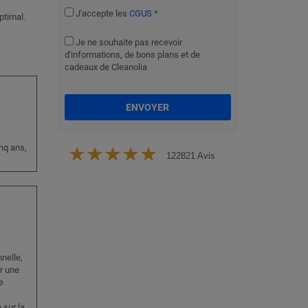
J'accepte les
CGUS
*
ptimal.
Je ne souhaite pas recevoir
d'informations, de bons plans et de
cadeaux de Cleanolia
ENVOYER
nq ans,
122821 Avis
nelle,
r une
e
sur la