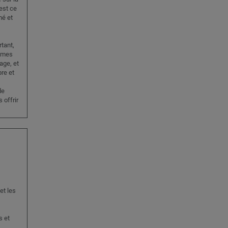
est ce
mé et
tant,
ommes
age, et
re et
de
 offrir
et les
s et