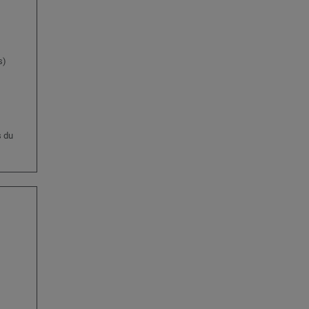
s)
s du