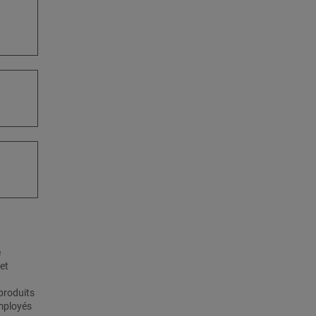
e
et
produits
mployés