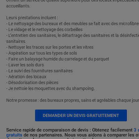
offrent un service de qualité supérieure pour des locaux impeccables 
accueillants.
Leurs prestations incluent :
- Le nettoyage des bureaux et des meubles se fait avec des microfibre
- Le vidage et le nettoyage des corbeilles
- L’entretien des sanitaires, le détartrage des sanitaires et la désinfect
sanitaires
- Nettoyer les traces sur les portes et les vitres
- Aspiration sur tous les types de sols
- Faire un balayage humide du carrelage et du parquet
- Laver les sols durs
- Le suivi des fournitures sanitaires
- Aération des locaux
- Désodorisation des pièces
- Je nettoie les moquettes avec du shampoing.
Notre promesse : des bureaux propres, sains et agréables chaque jour
DEMANDER UN DEVIS GRATUITEMENT
Service rapide de comparaison de devis : Obtenez facilement
3 
gratuits
de nos partenaires. Nous vous aidons à comparer les o