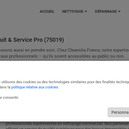
ACCUEIL
NETTOYAGE
DÉPANNAGE
uit & Service Pro (75019)
uvons aussi en prendre soin. Chez Cleanolia France, notre expertis
ocaux professionnels – qu'ils soient accessibles au public ou non.
pécialisées dans le
nettoyage de bureaux
à Paris 19 (75019). Ces
e qualité professionnelle et peuvent vous fournir jusqu'à 3 devis g
. Votre bureau propre, c'est pour bientôt.
 utilisons des cookies ou des technologies similaires pour des finalités techni
dans la
politique relative aux cookies
.
Entretien de bureaux à Paris 19
r consentir.
Le service de nettoyage professionnel pour vos locaux à Paris 19 (75
Paris - Île-de-France). Donnez à vos bureaux le meilleur service avec C
Personnal
France !
Nos partenaires dans le Paris - Île-de-France (75) bénéficient de l'expe
professionnels expérimentés en nettoyage commercial. Nos partenai