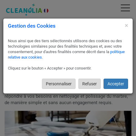
×
Gestion des Cookies
Nettoyage et Polissage du marbre à Paris 8 |
Devis Gratuit & Service Pro (75008)
Nous ainsi que des tiers sélectionnés utilisons des cookies ou des
La technique de cristallisation du marbre permet de maintenir
technologies similaires pour des finalités techniques et, avec votre
sa brillance naturelle tout en le renforçant et en durcir ses
consentement, pour d'autres finalités comme décrit dans la
politique
relative aux cookies
.
pores.
En utilisant des techniques spéciales à Paris 8 et des
Cliquez sur le bouton « Accepter » pour consentir.
connaissances spécialisées sur le
cristallisation du marbre
,
les experts peuvent renforcer sa durabilité tout en facilitant
son entretien.
Personnaliser
Refuser
Accepter
Nous vous proposons jusqu’à trois devis gratuites pour
répondre à vos besoins en nettoyage et polissage du marbre,
de manière simple et sans aucun engagement requis.