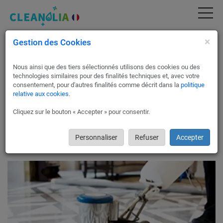
×
Gestion des Cookies
Réparation et polissage de marbre à Paris 19
| Devis Gratuit & Service Pro (75019)
Nous ainsi que des tiers sélectionnés utilisons des cookies ou des
La cristallisation du marbre aide à maintenir sa brillance
technologies similaires pour des finalités techniques et, avec votre
d'origine tout en le renforçant et en durcir ses pores naturels.
consentement, pour d'autres finalités comme décrit dans la
politique
relative aux cookies
.
Grâce à des procédés spécialisés effectués par des
professionnels à Paris 19 , votre marbre sera rendu plus solide
Cliquez sur le bouton « Accepter » pour consentir.
et simple à entretenir.
Nous vous proposons la chance d’obtenir jusqu'à trois
estimations gratuites pour vos besoins en nettoyage et
Personnaliser
Refuser
Accepter
polissage du marbre
sans tracas ni aucune obligation.