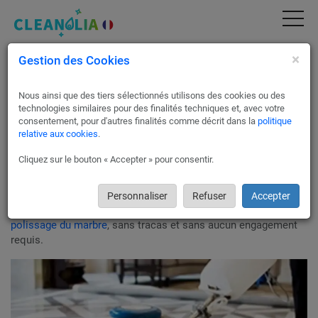
×
Gestion des Cookies
Restauration & Polissage du marbre à Paris
20 | Devis Gratuit & Service Pro (75020)
Nous ainsi que des tiers sélectionnés utilisons des cookies ou des
La technique de cristallisation du marbre aide à maintenir son
technologies similaires pour des finalités techniques et, avec votre
éclat d'origine tout en renforçant sa structure et en durcir ses
consentement, pour d'autres finalités comme décrit dans la
politique
relative aux cookies
.
pores naturels.
Grâce à des procédés spécifiques mis en œuvre par les
Cliquez sur le bouton « Accepter » pour consentir.
spécialistes à Paris 20, votre marbre bénéficiera d'une plus
grande résistance et d'une facilité d'entretien accrue.
Nous proposons la possibilité de demander jusqu'à trois
Personnaliser
Refuser
Accepter
estimations gratuites pour vos besoins en nettoyage et
polissage du marbre
, sans tracas et sans aucun engagement
requis.