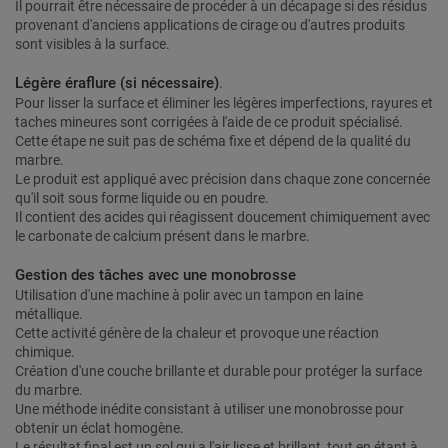
Il pourrait être nécessaire de procéder à un décapage si des résidus
provenant d'anciens applications de cirage ou d'autres produits
sont visibles à la surface.
Légère éraflure (si nécessaire)
.
Pour lisser la surface et éliminer les légères imperfections, rayures et
taches mineures sont corrigées à l'aide de ce produit spécialisé.
Cette étape ne suit pas de schéma fixe et dépend de la qualité du
marbre.
Le produit est appliqué avec précision dans chaque zone concernée
qu'il soit sous forme liquide ou en poudre.
Il contient des acides qui réagissent doucement chimiquement avec
le carbonate de calcium présent dans le marbre.
Gestion des tâches avec une monobrosse
Utilisation d'une machine à polir avec un tampon en laine
métallique.
Cette activité génère de la chaleur et provoque une réaction
chimique.
Création d'une couche brillante et durable pour protéger la surface
du marbre.
Une méthode inédite consistant à utiliser une monobrosse pour
obtenir un éclat homogène.
Le résultat final est un sol qui a l'air lisse et brillant, tout en étant à