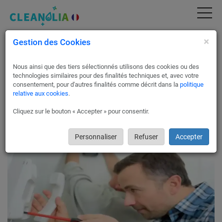
×
Gestion des Cookies
Interphones et contrôle d’accès à Paris 8
Sécurisez votre maison, copropriété ou entreprise avec
Nous ainsi que des tiers sélectionnés utilisons des cookies ou des
Cleanolia France.
technologies similaires pour des finalités techniques et, avec votre
Nos techniciens partenaires sont prêts à intervenir pour
consentement, pour d'autres finalités comme décrit dans la
politique
dépanner ou installer un interphone ou un système de contrôle
relative aux cookies
.
d’accès chez vous. Ils sont également qualifiés dans la mise
Cliquez sur le bouton « Accepter » pour consentir.
en place de systèmes d’alarmes.
Personnaliser
Refuser
Accepter