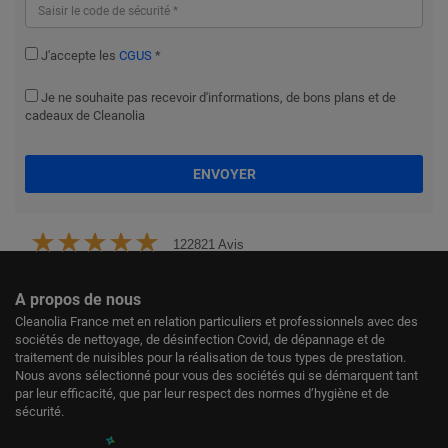
J'accepte les
CGUS
*
Je ne souhaite pas recevoir d'informations, de bons plans et de
cadeaux de Cleanolia
ENVOYER
122821 Avis
A propos de nous
Cleanolia France met en relation particuliers et professionnels avec des
sociétés de nettoyage, de désinfection Covid, de dépannage et de
traitement de nuisibles pour la réalisation de tous types de prestation.
Nous avons sélectionné pour vous des sociétés qui se démarquent tant
par leur efficacité, que par leur respect des normes d’hygiène et de
sécurité.