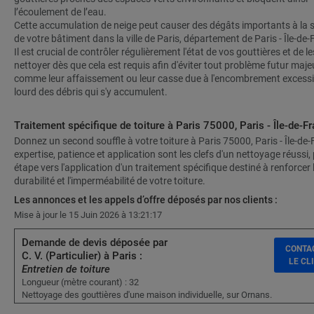
l’écoulement de l’eau.
Cette accumulation de neige peut causer des dégâts importants à la 
de votre bâtiment dans la ville de Paris, département de Paris - Île-de-
Il est crucial de contrôler régulièrement l'état de vos gouttières et de le
nettoyer dès que cela est requis afin d'éviter tout problème futur maje
comme leur affaissement ou leur casse due à l'encombrement excess
lourd des débris qui s'y accumulent.
Traitement spécifique de toiture à Paris 75000, Paris - Île-de-Fr
Donnez un second souffle à votre toiture à Paris 75000, Paris - Île-de-
expertise, patience et application sont les clefs d'un nettoyage réussi,
étape vers l'application d'un traitement spécifique destiné à renforcer 
durabilité et l'imperméabilité de votre toiture.
Les annonces et les appels d’offre déposés par nos clients :
Mise à jour le 15 Juin 2026 à 13:21:17
Demande de devis déposée par
CONTA
C. V. (Particulier) à Paris :
LE CL
Entretien de toiture
Longueur (mètre courant) : 32
Nettoyage des gouttières d'une maison individuelle, sur Ornans.