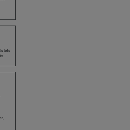
s tels
ts
t
,
te,