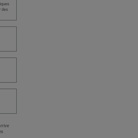
niques
r des
rrive
es