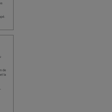
os
apé.
u
in de
et la
,