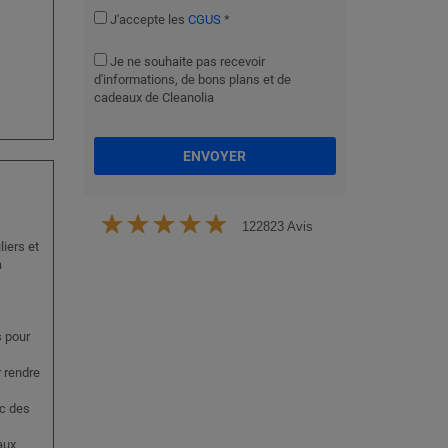
J'accepte les
CGUS
*
Je ne souhaite pas recevoir
d'informations, de bons plans et de
cadeaux de Cleanolia
ENVOYER
122823 Avis
liers et
à
s pour
r rendre
ec des
aux