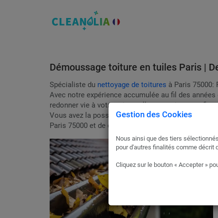
Démoussage toiture en tuiles Paris | De
Spécialiste du
nettoyage de toitures
à Paris 75000: F
Avec notre expérience accumulée au fil des années d
redonner vie à votre toit, quelle que soit sa configu
Gestion des Cookies
Vous avez la possibilité de solliciter des devis gra
Paris 75000 et de comparer jusqu'à trois soumission
Nous ainsi que des tiers sélectionnés
pour d'autres finalités comme décrit 
Cliquez sur le bouton « Accepter » pou