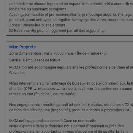
Je transforme chaque logement en espace impeccable, prêt à accueillir v
locataires ou nouveaux occupants.
Avec rigueur, rapidité et professionnalisme, je m’occupe aussi du ménage
ponctuel, grand nettoyage et régulier. Nettoyage des vitres, moquette, can
Zones : Choisy-le-Roi et alentours.
💌 Réservez vite pour un logement parfait dès aujourd’hui !
Mkm Proprete
Zone d'intervention : Paris 75000, Paris - Île-de-France (75)
Service : Démoussage de toiture
MKM Propreté accompagne depuis 3 ans les professionnels de Caen et d
Calvados.
Nous intervenons sur le nettoyage de bureaux et locaux commerciaux, la f
chantier (OPR → retouches → livraison), la vitrerie, les parties communes 
remise en état (fin de bail, courte durée).
Nos engagements : résultat garanti (check-list + photos, retouches ≤ 72 h)
gestion des clés incluse (traçabilité), produits adaptés & protocoles HSE.
MKM nettoyage professionnel à Caen en normandie
Notre expertise dans le domaine nous permet d'intervenir auprès des
professionnels, en apportant un niveau d'exigence et de qualité. En tant