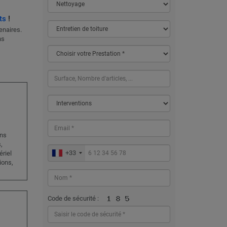
ts
!
enaires.
ns
ans
,
+33
riel
ions,
Code de sécurité :