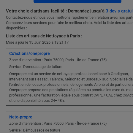
Votre choix d'artisans facilité : Demandez jusqu'à
3 devis gratui
Contactez-nous et nous vous mettrons rapidement en relation avec nos part
Comparez leurs services pour faire le meilleur choix. Voici la liste des artisa
disponibles :
Liste des artisans de Nettoyage à Paris :
Mise à jour le 15 Juin 2026 à 13:21:17
Co'actions/onepropre
Zone d'intervention : Paris 75000, Paris - Île-de-France (75)
Démoussage de toiture
Service :
Onepropre est un service de nettoyage professionnel basé à Gradignan,
intervenant sur Pessac, Talence, Mérignac et Bordeaux sud. Spécialisé d
l'entretien de locaux professionnels, de logements Airbnb et de particuliers
Onepropre propose des prestations régulières ou ponctuelles avec du maté
professionnel, une facturation légale sous contrat CAPE / CAE chez Co'Act
et une disponibilité sous 24–48h.
Neto-propre
Zone d'intervention : Paris 75000, Paris - Île-de-France (75)
Service : Démoussage de toiture