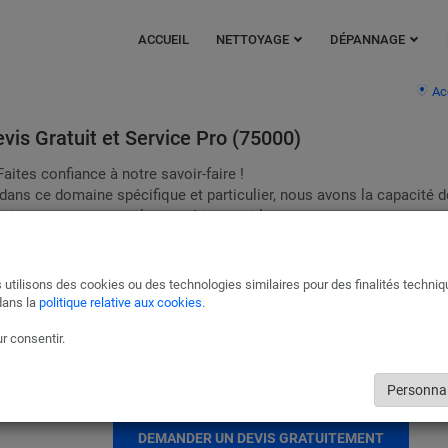
ACCUEIL
NETTOYAGE
DÉPANNAGE
Ac
vis Gratuit et Service Pro (75000)
aites confiance à notre savoir-faire !
ans ce domaine spécifique et particulier, nous avons la capacité d
ration, sa structure et les matériaux qui le composent.
tuites auprès de Cleanolia pour le nettoyage de la mousse sur votre t
s d’experts en toute simplicité.
 utilisons des cookies ou des technologies similaires pour des finalités techni
Entretien des gouttières à Paris
dans la
politique relative aux cookies
.
Nettoyage et vérification des gouttières à Paris 75000, Paris - Île-de-F
r consentir.
prolongez la durée de vie de vos gouttières en éliminant les feuilles mo
branches et débris divers qui peuvent obstruer le passage des eaux pl
et provoquer des dysfonctionnements.
Personnal
DEMANDER UN DEVIS GRATUITEMENT