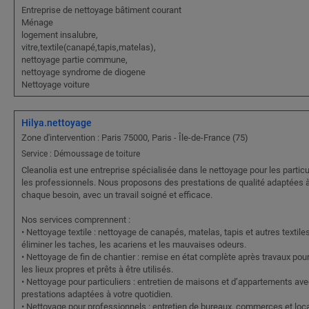
Entreprise de nettoyage bâtiment courant
Ménage
logement insalubre,
vitre,textile(canapé,tapis,matelas),
nettoyage partie commune,
nettoyage syndrome de diogene
Nettoyage voiture
Hilya.nettoyage
Zone d'intervention : Paris 75000, Paris - Île-de-France (75)
Service : Démoussage de toiture
Cleanolia est une entreprise spécialisée dans le nettoyage pour les particu
les professionnels. Nous proposons des prestations de qualité adaptées 
chaque besoin, avec un travail soigné et efficace.
Nos services comprennent :
• Nettoyage textile : nettoyage de canapés, matelas, tapis et autres textile
éliminer les taches, les acariens et les mauvaises odeurs.
• Nettoyage de fin de chantier : remise en état complète après travaux pou
les lieux propres et prêts à être utilisés.
• Nettoyage pour particuliers : entretien de maisons et d’appartements av
prestations adaptées à votre quotidien.
• Nettoyage pour professionnels : entretien de bureaux, commerces et loc