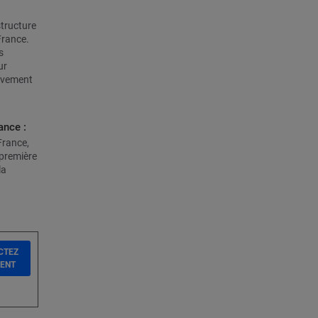
structure
France.
s
ur
ivement
ance :
France,
 première
la
CTEZ
IENT