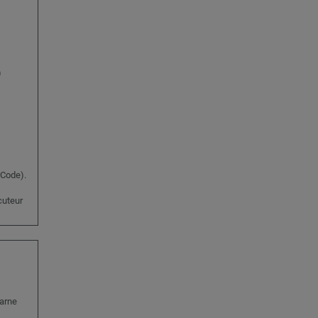
)
 Code).
ocuteur
Marne