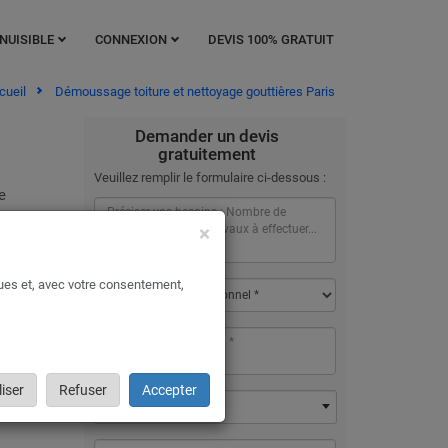
NUISIBLE
CONNEXION
DEVIS 100% GRATUIT
cueil
Démoussage toiture et nettoyage gouttières Paris
Demander un devis
gratuitement
Veuillez remplir le formulaire ci-dessous :
e
×
oit à
ques et, avec votre consentement,
rance,
rtes,
uviales
iser
Refuser
Accepter
75000 - Paris