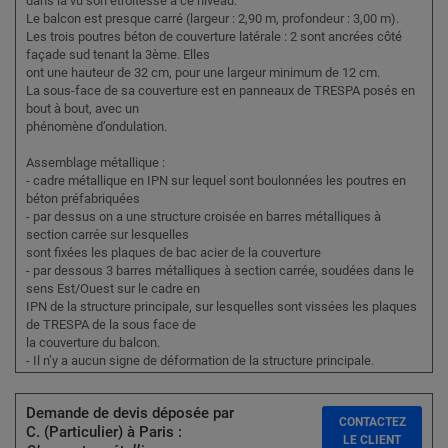
dans la vu son étroitesse à ce niveau.
Le balcon est presque carré (largeur : 2,90 m, profondeur : 3,00 m).
Les trois poutres béton de couverture latérale : 2 sont ancrées côté
façade sud tenant la 3ème. Elles
ont une hauteur de 32 cm, pour une largeur minimum de 12 cm.
La sous-face de sa couverture est en panneaux de TRESPA posés en
bout à bout, avec un
phénomène d’ondulation.
Assemblage métallique :
- cadre métallique en IPN sur lequel sont boulonnées les poutres en
béton préfabriquées
- par dessus on a une structure croisée en barres métalliques à
section carrée sur lesquelles
sont fixées les plaques de bac acier de la couverture
- par dessous 3 barres métalliques à section carrée, soudées dans le
sens Est/Ouest sur le cadre en
IPN de la structure principale, sur lesquelles sont vissées les plaques
de TRESPA de la sous face de
la couverture du balcon.
- Il n’y a aucun signe de déformation de la structure principale.
Demande de devis déposée par
CONTACTEZ
C. (Particulier) à Paris :
LE CLIENT