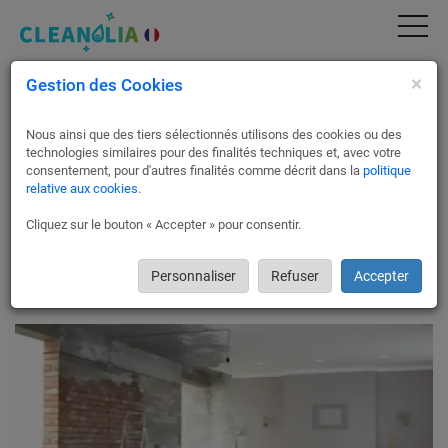
×
Gestion des Cookies
Rénovation de maisons, appartements et
locaux commerciaux à Saint-Julien-en-
Genevois
Nous ainsi que des tiers sélectionnés utilisons des cookies ou des
technologies similaires pour des finalités techniques et, avec votre
Pour une transformation complète de votre espace à Saint-
consentement, pour d'autres finalités comme décrit dans la
politique
relative aux cookies
.
Julien-en-Genevois, choisir un professionnel comme l'expert
partenaire de Cleanolia France garantit une expertise inégalée.
Cliquez sur le bouton « Accepter » pour consentir.
Découvrez les avantages de leur service complet, où une
équipe multidisciplinaire d’experts en maçonnerie, peinture,
électricité et plomberie travaillera à redonner vie à votre
Personnaliser
Refuser
Accepter
domicile ou local commercial.