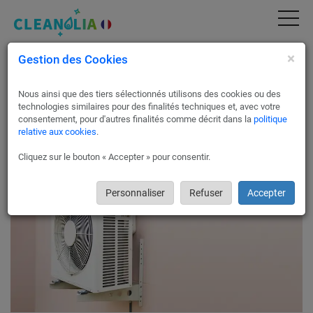
×
Gestion des Cookies
Installation et entretien de pompe à chaleur
à Saint-Julien-en-Genevois 74160
Nous ainsi que des tiers sélectionnés utilisons des cookies ou des
Optez pour la pompe à chaleur
technologies similaires pour des finalités techniques et, avec votre
consentement, pour d'autres finalités comme décrit dans la
politique
La pompe à chaleur est un des systèmes de chauffage les
relative aux cookies
.
plus écologiques.
Cliquez sur le bouton « Accepter » pour consentir.
Personnaliser
Refuser
Accepter