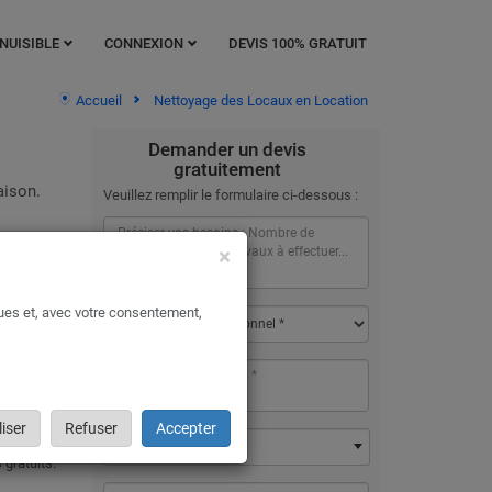
NUISIBLE
CONNEXION
DEVIS 100% GRATUIT
Accueil
Nettoyage des Locaux en Location
Demander un devis
gratuitement
aison.
Veuillez remplir le formulaire ci-dessous :
×
n
dépense
ques et, avec votre consentement,
iser
Refuser
Accepter
essous,
Ville / Code postal *
 gratuits.