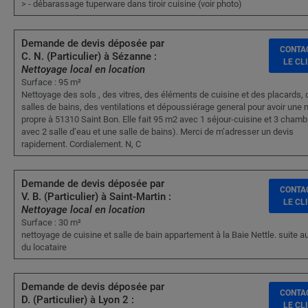
> - débarassage tuperware dans tiroir cuisine (voir photo)
Demande de devis déposée par
CONTA
C. N. (Particulier) à Sézanne :
LE CL
Nettoyage local en location
Surface : 95 m²
Nettoyage des sols , des vitres, des éléments de cuisine et des placards, 
salles de bains, des ventilations et dépoussiérage general pour avoir une
propre à 51310 Saint Bon. Elle fait 95 m2 avec 1 séjour-cuisine et 3 chamb
avec 2 salle d’eau et une salle de bains). Merci de m’adresser un devis
rapidement. Cordialement. N, C
Demande de devis déposée par
CONTA
V. B. (Particulier) à Saint-Martin :
LE CL
Nettoyage local en location
Surface : 30 m²
nettoyage de cuisine et salle de bain appartement à la Baie Nettle. suite a
du locataire
Demande de devis déposée par
CONTA
D. (Particulier) à Lyon 2 :
LE CL