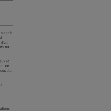
ou de le
st
 d’un
ifs sur
eux et
s qu’un
ssous des
rt
vations