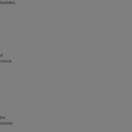
xibilité,
et
 avance
 des
laissés