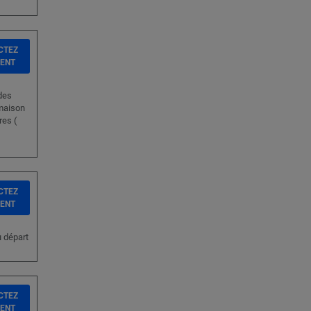
CTEZ
IENT
des
 maison
res (
CTEZ
IENT
u départ
CTEZ
IENT