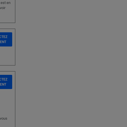
 est en
voir
CTEZ
IENT
CTEZ
IENT
 vous