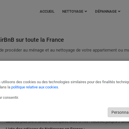
ACCUEIL
NETTOYAGE
DÉPANNAGE
irBnB sur toute la France
nt de procéder au ménage et au nettoyage de votre appartement ou m
Nettoyage local en location
En tant que propriétaire, vous pouvez ajouter des frais de ménages e
supplément du tarif de la location, ainsi vos locataires couvriront la 
 utilisons des cookies ou des technologies similaires pour des finalités techni
pour la prestation.
dans la
politique relative aux cookies
.
DEMANDER UN DEVIS GRATUITEMENT
r consentir.
Recevez
3 devis gratuits
rapidement et comparez ! :
Personnal
Contactez-nous pour recevoir plusieurs devis de nos partenaires listés ci-d
dans les plus brefs délais et comparez leurs offres ! Recevez jusqu'à 3 devis