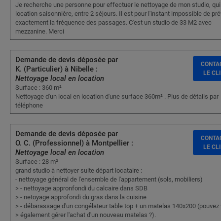
Je recherche une personne pour effectuer le nettoyage de mon studio, qui
location saisonnière, entre 2 séjours. Il est pour l'instant impossible de pré
exactement la fréquence des passages. C'est un studio de 33 M2 avec
mezzanine. Merci
Demande de devis déposée par
CONTA
K. (Particulier) à Nibelle :
LE CL
Nettoyage local en location
Surface : 360 m²
Nettoyage d'un local en location d'une surface 360m² . Plus de détails par
téléphone
Demande de devis déposée par
CONTA
O. C. (Professionnel) à Montpellier :
LE CL
Nettoyage local en location
Surface : 28 m²
grand studio à nettoyer suite départ locataire :
- nettoyage général de l'ensemble de l'appartement (sols, mobiliers)
> - nettoyage appronfondi du calcaire dans SDB
> - netoyage approfondi du gras dans la cuisine
> - débarassage d'un congélateur table top + un matelas 140x200 (pouvez
> également gérer l'achat d'un nouveau matelas ?).