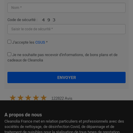
Code de sécurité :
J'accepte les
CGUS
*
Je ne souhaite pas recevoir d'informations, de bons plans et de
cadeaux de Cleanolia
ENVOYER
122822 Avis
A propos de nous
Cleanolia France met en relation particuliers et professionnels avec des
sociétés de nettoyage, de désinfection Covid, de dépannage et de
traitement de nuisibles pour la réalisation de tous types de prestation.