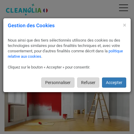
×
Gestion des Cookies
Rénovation peinture sur toute la France
Vos travaux de peinture avec Cleanolia France. Rafraîchissez
Nous ainsi que des tiers sélectionnés utilisons des cookies ou des
ou changez la peinture de votre logement avec Cleanolia
technologies similaires pour des finalités techniques et, avec votre
France. Nos partenaires effectuent les travaux de peinture sur
consentement, pour d'autres finalités comme décrit dans la
politique
les murs, plafonds ainsi que les façades.
relative aux cookies
.
Cliquez sur le bouton « Accepter » pour consentir.
Personnaliser
Refuser
Accepter