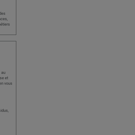
des
aces,
étiers
, au
se et
 en vous
idus,