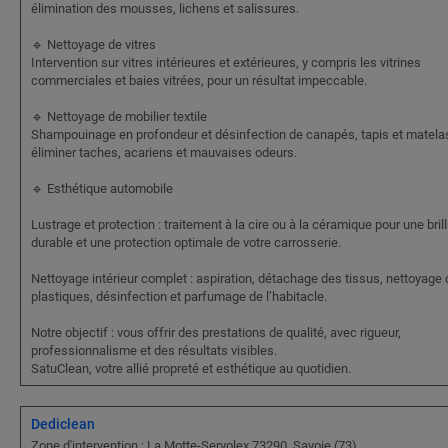
élimination des mousses, lichens et salissures.
🔹 Nettoyage de vitres
Intervention sur vitres intérieures et extérieures, y compris les vitrines
commerciales et baies vitrées, pour un résultat impeccable.
🔹 Nettoyage de mobilier textile
Shampouinage en profondeur et désinfection de canapés, tapis et matelas
éliminer taches, acariens et mauvaises odeurs.
🔹 Esthétique automobile
Lustrage et protection : traitement à la cire ou à la céramique pour une bril
durable et une protection optimale de votre carrosserie.
Nettoyage intérieur complet : aspiration, détachage des tissus, nettoyage
plastiques, désinfection et parfumage de l’habitacle.
Notre objectif : vous offrir des prestations de qualité, avec rigueur,
professionnalisme et des résultats visibles.
SatuClean, votre allié propreté et esthétique au quotidien.
Dediclean
Zone d'intervention : La Motte-Servolex 73290, Savoie (73)