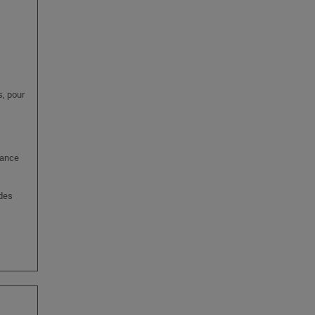
, pour
lance
 des