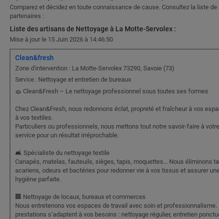
Comparez et décidez en toute connaissance de cause. Consultez la liste de
partenaires :
Liste des artisans de Nettoyage à La Motte-Servolex :
Mise à jour le 15 Juin 2026 à 14:46:50
Clean&fresh
Zone d'intervention : La Motte-Servolex 73290, Savoie (73)
Nettoyage et entretien de bureaux
Service :
🧽 Clean&Fresh – Le nettoyage professionnel sous toutes ses formes
Chez Clean&Fresh, nous redonnons éclat, propreté et fraîcheur à vos espa
à vos textiles.
Particuliers ou professionnels, nous mettons tout notre savoir-faire à votr
service pour un résultat irréprochable.
🛋️ Spécialiste du nettoyage textile
Canapés, matelas, fauteuils, sièges, tapis, moquettes... Nous éliminons t
acariens, odeurs et bactéries pour redonner vie à vos tissus et assurer un
hygiène parfaite.
🏢 Nettoyage de locaux, bureaux et commerces
Nous entretenons vos espaces de travail avec soin et professionnalisme.
prestations s’adaptent à vos besoins : nettoyage régulier, entretien ponctu