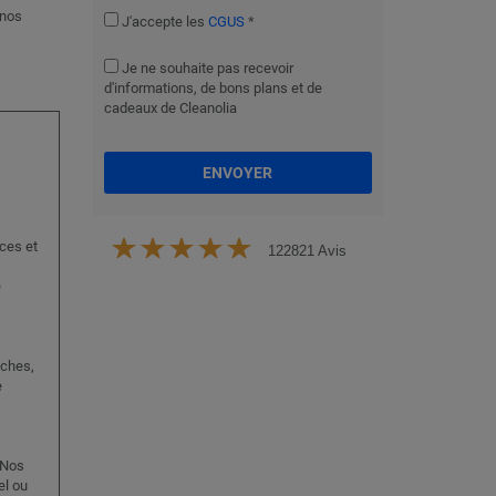
 nos
J'accepte les
CGUS
*
Je ne souhaite pas recevoir
d'informations, de bons plans et de
cadeaux de Cleanolia
ENVOYER
ces et
122821 Avis
e
aches,
e
 Nos
el ou