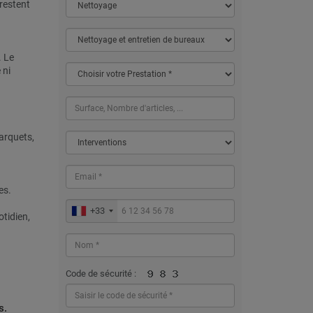
 restent
. Le
 ni
parquets,
es.
+33
tidien,
Code de sécurité :
s.