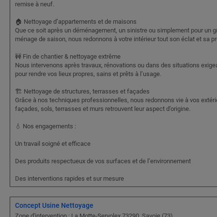
remise à neuf.
🏠 Nettoyage d’appartements et de maisons
Que ce soit après un déménagement, un sinistre ou simplement pour un g
ménage de saison, nous redonnons à votre intérieur tout son éclat et sa pr
🚧 Fin de chantier & nettoyage extrême
Nous intervenons après travaux, rénovations ou dans des situations exige
pour rendre vos lieux propres, sains et prêts à l’usage.
🏗️ Nettoyage de structures, terrasses et façades
Grâce à nos techniques professionnelles, nous redonnons vie à vos extéri
façades, sols, terrasses et murs retrouvent leur aspect d’origine.
💧 Nos engagements :
Un travail soigné et efficace
Des produits respectueux de vos surfaces et de l’environnement
Des interventions rapides et sur mesure
Concept Usine Nettoyage
Zone d'intervention : La Motte-Servolex 73290, Savoie (73)