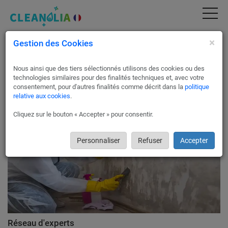
×
Gestion des Cookies
Intervention après sinistre à La Motte-
Servolex 73290
Nous ainsi que des tiers sélectionnés utilisons des cookies ou des
Vous venez de subir un sinistre ?
technologies similaires pour des finalités techniques et, avec votre
Contactez Cleanolia France pour une intervention rapide.
consentement, pour d'autres finalités comme décrit dans la
politique
relative aux cookies
.
Cliquez sur le bouton « Accepter » pour consentir.
Personnaliser
Refuser
Accepter
Réseau d'experts