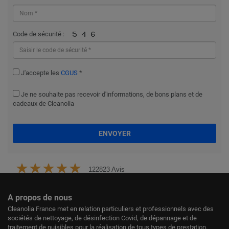
Code de sécurité :
J'accepte les
CGUS
*
Je ne souhaite pas recevoir d'informations, de bons plans et de
cadeaux de Cleanolia
ENVOYER
122823 Avis
A propos de nous
Cleanolia France met en relation particuliers et professionnels avec des
sociétés de nettoyage, de désinfection Covid, de dépannage et de
traitement de nuisibles pour la réalisation de tous types de prestation.