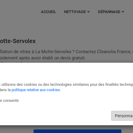
ACCUEIL
NETTOYAGE
DÉPANNAGE
Motte-Servolex
lation de vitres à La Motte-Servolex ? Contactez Cleanolia France,
apidement après avoir établi un devis gratuit.
allation de fenêtres isolantes, faites confiance à nos partenaires ! Il
 votre assurance lorsque cela est possible.
Miroiterie et Vitrerie La Motte-Servolex
 utilisons des cookies ou des technologies similaires pour des finalités techni
dans la
politique relative aux cookies
.
Ils s’occuperont de tous bris de glaces ou de miroir, ainsi que de l’insta
de fenêtres isolantes. Ils feront en sorte que l’intervention ne vous coû
r consentir.
grâce à votre assurance prenant en charge les bris de glaces.
Pour les magasins et restaurants, nos vitriers assurent un remplacem
Personnal
urgence et à l’identique de vos vitrines.