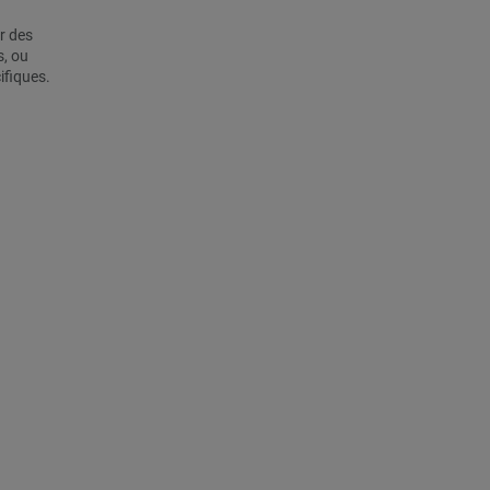
r des
s, ou
ifiques.