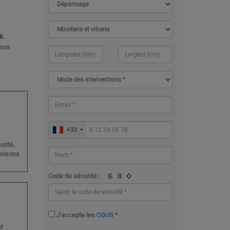
s.
 nos
+33
urité,
loisons
Code de sécurité :
J'accepte les
CGUS
*
at