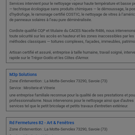
Services intervient pour le nettoyage vapeur haute température et basse p
— technique écologique sans produits chimiques — le démoussage, la po
d’hydrofuge, le ramonage certifié COSTIC, le nettoyage de vitres à l’améric
de panneaux solaires à l’eau pure déminéralisée.
Cordiste qualifié CQP et titulaire du CACES Nacelle R486, nous intervenon
toute sécurité sur les accès en hauteur et les zones inaccessibles par les
méthodes classiques — toitures complexes, façades, immeubles, patrimo
Artisan certifié et assuré, entreprise à taille humaine, travail soigné, interv
rapide sur le Trégor-Goëlo et les Côtes d’Armor.
M3p Solutions
Zone d'intervention : La Motte-Servolex 73290, Savoie (73)
Service : Miroiterie et Vitrerie
une entreprise familiale reconnue pour la qualité de ses prestations et pou
professionnalisme. Nous intervenons pour le nettoyage ainsi que d'autres
services tel que le petit bricolage et petits travaux d'entretien extérieur.
Rd Fermetures 82 - Art & Fenêtres
Zone d'intervention : La Motte-Servolex 73290, Savoie (73)