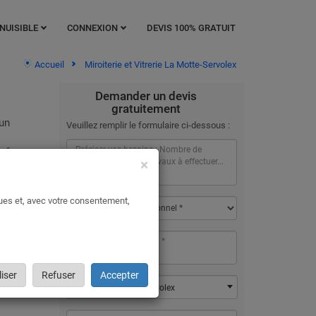
NUISIBLE
CONNEXION
DEVIS 100% GRATUIT
Accueil
Miroiterie et Vitrerie La Motte-Servolex
Demander un devis
gratuitement
 un
Veuillez remplir le formulaire ci-dessous :
s feront
×
ques et, avec votre consentement,
llation
te rien
ent en
iser
Refuser
Accepter
73290 - La Motte-Servolex