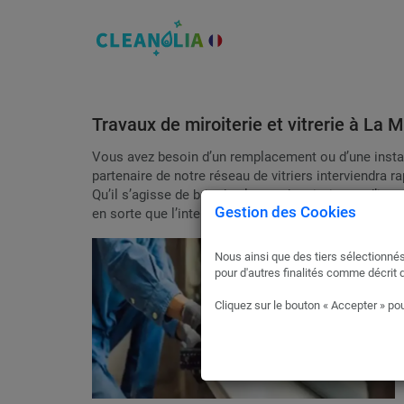
Travaux de miroiterie et vitrerie à La 
Vous avez besoin d’un remplacement ou d’une instal
partenaire de notre réseau de vitriers interviendra r
Qu’il s’agisse de bris de glaces, de miroirs ou d’inst
Gestion des Cookies
en sorte que l’intervention soit prise en charge par
Nous ainsi que des tiers sélectionnés
pour d'autres finalités comme décrit 
Cliquez sur le bouton « Accepter » pou