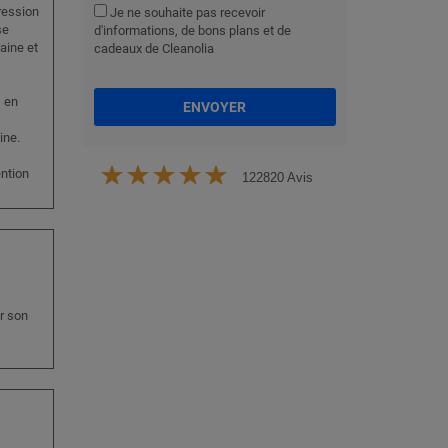
ression
Je ne souhaite pas recevoir
se
d'informations, de bons plans et de
aine et
cadeaux de Cleanolia
s en
ENVOYER
ine.
ention
122820 Avis
r son