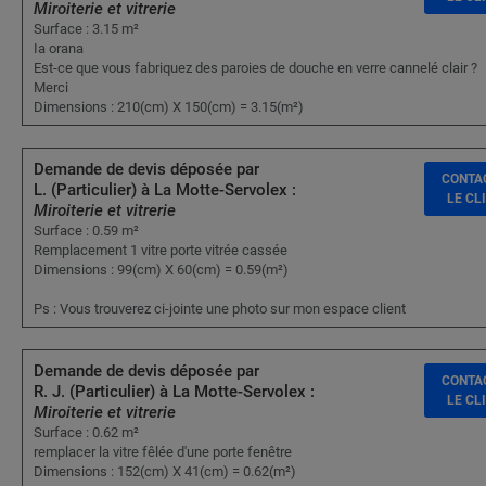
Miroiterie et vitrerie
Surface : 3.15 m²
Ia orana
Est-ce que vous fabriquez des paroies de douche en verre cannelé clair ?
Merci
Dimensions : 210(cm) X 150(cm) = 3.15(m²)
Demande de devis déposée par
CONTA
L. (Particulier) à La Motte-Servolex :
LE CL
Miroiterie et vitrerie
Surface : 0.59 m²
Remplacement 1 vitre porte vitrée cassée
Dimensions : 99(cm) X 60(cm) = 0.59(m²)
Ps : Vous trouverez ci-jointe une photo sur mon espace client
Demande de devis déposée par
CONTA
R. J. (Particulier) à La Motte-Servolex :
LE CL
Miroiterie et vitrerie
Surface : 0.62 m²
remplacer la vitre fêlée d'une porte fenêtre
Dimensions : 152(cm) X 41(cm) = 0.62(m²)