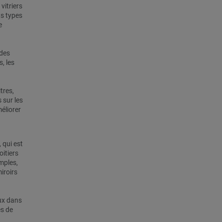
vitriers
ts types
e
 des
, les
tres,
 sur les
éliorer
 qui est
oitiers
imples,
miroirs
aux dans
es de