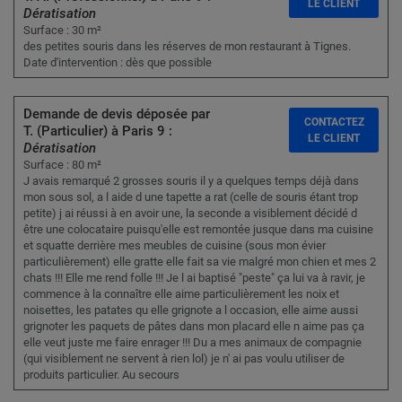
LE CLIENT
Dératisation
Surface : 30 m²
des petites souris dans les réserves de mon restaurant à Tignes.
Date d'intervention : dès que possible
Demande de devis déposée par
CONTACTEZ
T. (Particulier) à Paris 9 :
LE CLIENT
Dératisation
Surface : 80 m²
J avais remarqué 2 grosses souris il y a quelques temps déjà dans
mon sous sol, a l aide d une tapette a rat (celle de souris étant trop
petite) j ai réussi à en avoir une, la seconde a visiblement décidé d
être une colocataire puisqu'elle est remontée jusque dans ma cuisine
et squatte derrière mes meubles de cuisine (sous mon évier
particulièrement) elle gratte elle fait sa vie malgré mon chien et mes 2
chats !!! Elle me rend folle !!! Je l ai baptisé "peste" ça lui va à ravir, je
commence à la connaître elle aime particulièrement les noix et
noisettes, les patates qu elle grignote a l occasion, elle aime aussi
grignoter les paquets de pâtes dans mon placard elle n aime pas ça
elle veut juste me faire enrager !!! Du a mes animaux de compagnie
(qui visiblement ne servent à rien lol) je n' ai pas voulu utiliser de
produits particulier. Au secours