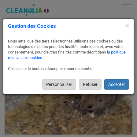
×
Gestion des Cookies
Traitement contre les rats, souris -
Dératisation à Paris 9 75009
Nous ainsi que des tiers sélectionnés utilisons des cookies ou des
Cleanolia France vous fait bénéficier d’un service de
technologies similaires pour des finalités techniques et, avec votre
dératisation professionnel via nos partenaires dératiseurs à
consentement, pour d'autres finalités comme décrit dans la
politique
relative aux cookies
.
Paris 9 !
Cliquez sur le bouton « Accepter » pour consentir.
Personnaliser
Refuser
Accepter