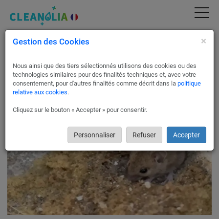
×
Gestion des Cookies
Traitement contre les rats, souris -
Dératisation à Paris 13 75013
Nous ainsi que des tiers sélectionnés utilisons des cookies ou des
Cleanolia France vous fait bénéficier d’un service de
technologies similaires pour des finalités techniques et, avec votre
dératisation professionnel via nos partenaires dératiseurs à
consentement, pour d'autres finalités comme décrit dans la
politique
relative aux cookies
.
Paris 13 !
Cliquez sur le bouton « Accepter » pour consentir.
Personnaliser
Refuser
Accepter