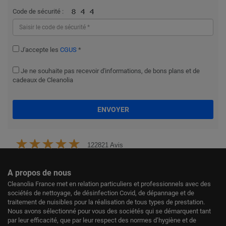
Code de sécurité :
J'accepte les
CGUS
*
Je ne souhaite pas recevoir d'informations, de bons plans et de
cadeaux de Cleanolia
ENVOYER
122821 Avis
A propos de nous
Cleanolia France met en relation particuliers et professionnels avec des
sociétés de nettoyage, de désinfection Covid, de dépannage et de
traitement de nuisibles pour la réalisation de tous types de prestation.
Nous avons sélectionné pour vous des sociétés qui se démarquent tant
par leur efficacité, que par leur respect des normes d’hygiène et de