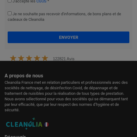
J'accepte les
CGUS
*
Je ne souhaite pas recevoir d'informations, de bons plans et de
cadeaux de Cleanolia
ENVOYER
122821 Avis
A propos de nous
Cleanolia France met en relation particuliers et professionnels avec des
sociétés de nettoyage, de désinfection Covid, de dépannage et de
traitement de nuisibles pour la réalisation de tous types de prestation.
Nous avons sélectionné pour vous des sociétés qui se démarquent tant
par leur efficacité, que par leur respect des normes d’hygiène et de
sécurité.