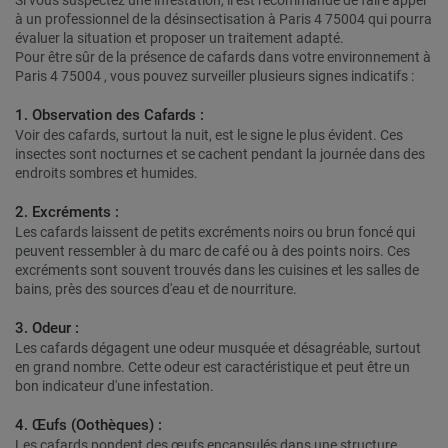
Si vous suspectez une infestation, il est recommandé de faire appel
à un professionnel de la désinsectisation à Paris 4 75004 qui pourra
évaluer la situation et proposer un traitement adapté.
Pour être sûr de la présence de cafards dans votre environnement à
Paris 4 75004 , vous pouvez surveiller plusieurs signes indicatifs :
1. Observation des Cafards :
Voir des cafards, surtout la nuit, est le signe le plus évident. Ces
insectes sont nocturnes et se cachent pendant la journée dans des
endroits sombres et humides.
2. Excréments :
Les cafards laissent de petits excréments noirs ou brun foncé qui
peuvent ressembler à du marc de café ou à des points noirs. Ces
excréments sont souvent trouvés dans les cuisines et les salles de
bains, près des sources d'eau et de nourriture.
3. Odeur :
Les cafards dégagent une odeur musquée et désagréable, surtout
en grand nombre. Cette odeur est caractéristique et peut être un
bon indicateur d'une infestation.
4. Œufs (Oothèques) :
Les cafards pondent des œufs encapsulés dans une structure