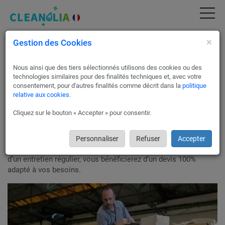
×
Gestion des Cookies
Nettoyage entrepôt Annecy | Devis Gratuit &
Service Pro (74000)
Nous ainsi que des tiers sélectionnés utilisons des cookies ou des
Nos partenaires s’occupent du
nettoyage de vos entrepôts
à
technologies similaires pour des finalités techniques et, avec votre
Annecy !
consentement, pour d'autres finalités comme décrit dans la
politique
relative aux cookies
.
Afin de garantir la sécurité de votre personnel ainsi que celle
de votre stock de marchandises, il est essentiel de procéder à
Cliquez sur le bouton « Accepter » pour consentir.
un nettoyage par des professionnels formés aux normes
d’hygiène et de sécurité.
Des agents confirmés interviendront à la fréquence que vous
Personnaliser
Refuser
Accepter
souhaitez. Qu’il s’agisse d’une remise en état ponctuelle ou
d’un entretien régulier, vous bénéficierez d’un devis 100%
adapté à vos besoins.