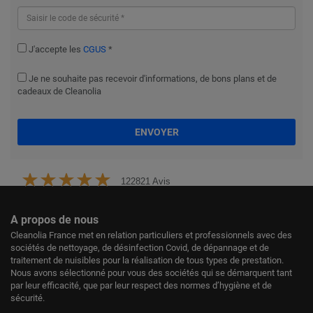
J'accepte les
CGUS
*
Je ne souhaite pas recevoir d'informations, de bons plans et de
cadeaux de Cleanolia
ENVOYER
122821 Avis
A propos de nous
Cleanolia France met en relation particuliers et professionnels avec des
sociétés de nettoyage, de désinfection Covid, de dépannage et de
traitement de nuisibles pour la réalisation de tous types de prestation.
Nous avons sélectionné pour vous des sociétés qui se démarquent tant
par leur efficacité, que par leur respect des normes d’hygiène et de
sécurité.