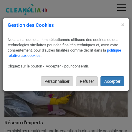
×
Gestion des Cookies
Intervention après sinistre à Annecy 74000
Vous venez de subir un sinistre ?
Nous ainsi que des tiers sélectionnés utilisons des cookies ou des
Contactez Cleanolia France pour une intervention rapide.
technologies similaires pour des finalités techniques et, avec votre
consentement, pour d'autres finalités comme décrit dans la
politique
relative aux cookies
.
Cliquez sur le bouton « Accepter » pour consentir.
Personnaliser
Refuser
Accepter
Réseau d'experts
Les sinistres requièrent une intervention la plus rapide possible pour