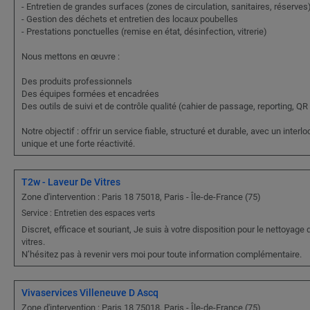
- Entretien de grandes surfaces (zones de circulation, sanitaires, réserves
- Gestion des déchets et entretien des locaux poubelles
- Prestations ponctuelles (remise en état, désinfection, vitrerie)
Nous mettons en œuvre :
Des produits professionnels
Des équipes formées et encadrées
Des outils de suivi et de contrôle qualité (cahier de passage, reporting, QR
Notre objectif : offrir un service fiable, structuré et durable, avec un interl
unique et une forte réactivité.
T2w - Laveur De Vitres
Zone d'intervention : Paris 18 75018, Paris - Île-de-France (75)
Service : Entretien des espaces verts
Discret, efficace et souriant, Je suis à votre disposition pour le nettoyage 
vitres.
N’hésitez pas à revenir vers moi pour toute information complémentaire.
Vivaservices Villeneuve D Ascq
Zone d'intervention : Paris 18 75018, Paris - Île-de-France (75)