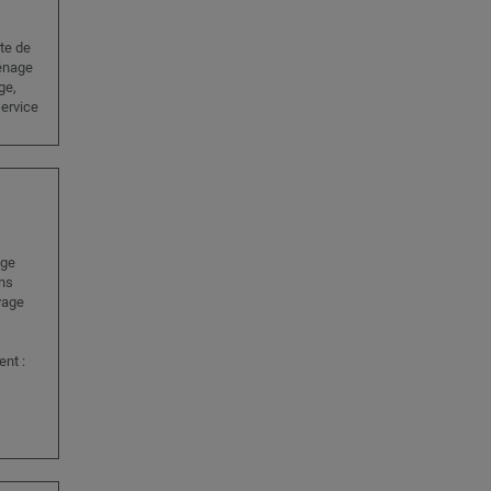
te de
ménage
ge,
service
age
ons
yage
nt :