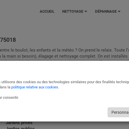
ACCUEIL
NETTOYAGE
DÉPANNAGE
8 75018
ntre le boulot, les enfants et la météo ? On prend le relais. Toute l’
à la main si besoin), élagage et nettoyage complet. On est installés 
iel adapté à chaque terrain, jamais de produits nocifs si on peut év
n va plus loin : on vous garantit trois devis en ligne, sans engagemen
Réseau de jardiniers et de paysagistes à Paris 18 75018
 utilisons des cookies ou des technologies similaires pour des finalités techni
dans la
politique relative aux cookies
.
Notre réseau de jardiniers et de paysagistes expérimentés à Paris 18
est à votre service. Vous bénéficiez d’un devis gratuit pour l’entretien
r consentir.
extérieurs. Qu’il s’agisse de jardins, parcs, privés ou publics, vous êtes
accompagnés et conseillés avec Cleanolia France, pour des espaces v
parfaitement entretenus.
Personnal
Jardins privés
Jardins publics