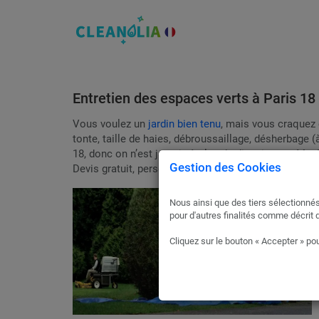
Entretien des espaces verts à Paris 1
Vous voulez un
jardin bien tenu
, mais vous craquez e
tonte, taille de haies, débroussaillage, désherbage (
18, donc on n’est jamais à plus de dix minutes. Matér
Gestion des Cookies
Devis gratuit, personnalisé, sans prise de tête. Et o
Nous ainsi que des tiers sélectionnés
pour d'autres finalités comme décrit 
Cliquez sur le bouton « Accepter » pou