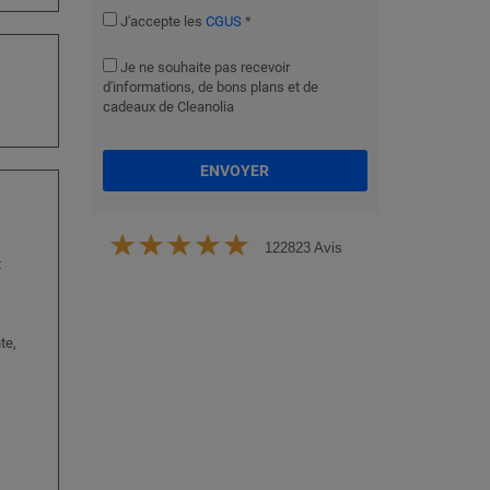
J'accepte les
CGUS
*
Je ne souhaite pas recevoir
d'informations, de bons plans et de
cadeaux de Cleanolia
ENVOYER
122823 Avis
t
,
te,