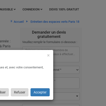
NUISIBLE
CONNEXION
DEVIS 100% GRATUIT
Accueil
Entretien des espaces verts Paris 18
Demander un devis
gratuitement
année :
Veuillez remplir le formulaire ci-dessous :
à Paris
iter.
×
t.
ques et, avec votre consentement,
 75018
 de vos
erts
iser
Refuser
Accepter
75018 - Paris 18