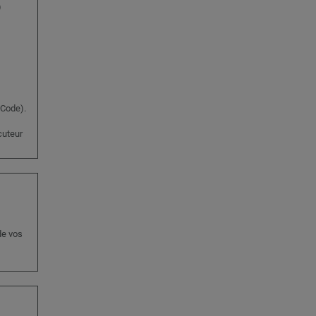
)
 Code).
ocuteur
de vos