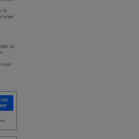
s 18
 le lien
lité, ils
r-
e vous
CTEZ
IENT
res