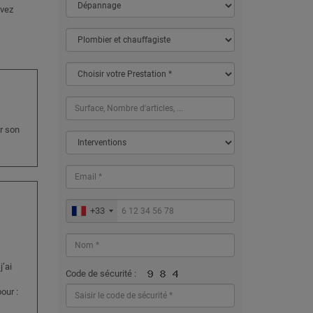
evez
r son
+33
’ai
Code de sécurité :
our :