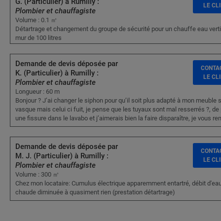
G. (Particulier) à Rumilly :
LE CL
Plombier et chauffagiste
Volume : 0.1 ㎥
Détartrage et changement du groupe de sécurité pour un chauffe eau verti
mur de 100 litres
Demande de devis déposée par
CONTA
K. (Particulier) à Rumilly :
LE CL
Plombier et chauffagiste
Longueur : 60 m
Bonjour ? J’ai changer le siphon pour qu’il soit plus adapté à mon meuble 
vasque mais celui ci fuit, je pense que les tuyaux sont mal resserrés ?, de p
une fissure dans le lavabo et j’aimerais bien la faire disparaître, je vous r
Demande de devis déposée par
CONTA
M. J. (Particulier) à Rumilly :
LE CL
Plombier et chauffagiste
Volume : 300 ㎥
Chez mon locataire: Cumulus électrique apparemment entartré, débit d'ea
chaude diminuée à quasiment rien (prestation détartrage)