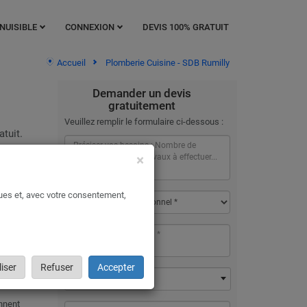
NUISIBLE
CONNEXION
DEVIS 100% GRATUIT
Accueil
Plomberie Cuisine - SDB Rumilly
Demander un devis
gratuitement
Veuillez remplir le formulaire ci-dessous :
tuit.
×
e
ques et, avec votre consentement,
iser
Refuser
Accepter
74150 - Rumilly
ennent