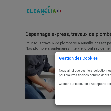
Dépannage express, travaux de plombe
Pour tous travaux de plomberie à Rumilly, passez pa
Nos plombiers partenaires interviendront rapidement
Gestion des Cookies
Nous ainsi que des tiers sélectionnés
pour d'autres finalités comme décrit 
Cliquez sur le bouton « Accepter » pou