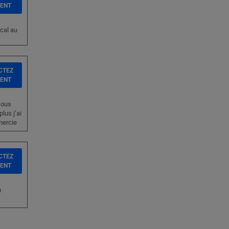
IENT
cal au
CTEZ
IENT
sous
lus j’ai
emercie
CTEZ
IENT
u