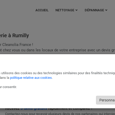
ACCUEIL
NETTOYAGE
DÉPANNAGE
rie à Rumilly
r Cleanolia France !
 chez vous ou dans les locaux de votre entreprise avec un devis gra
Plomberie Cuisine - SDB Rumilly
Qu’il s’agisse de réparations, de fuites, d’installations, d’inspections d
 utilisons des cookies ou des technologies similaires pour des finalités techni
canalisation, nos experts mettront leur savoir faire à votre service.
dans la
politique relative aux cookies
.
Pour un dépannage d’urgence efficace, optez pour Cleanolia France.
r consentir.
DEMANDER UN DEVIS GRATUITEMENT
Personnal
Recevez
3 devis gratuits
rapidement et comparez !
Contactez-nous pour recevoir plusieurs devis de nos partenaires qui intervi