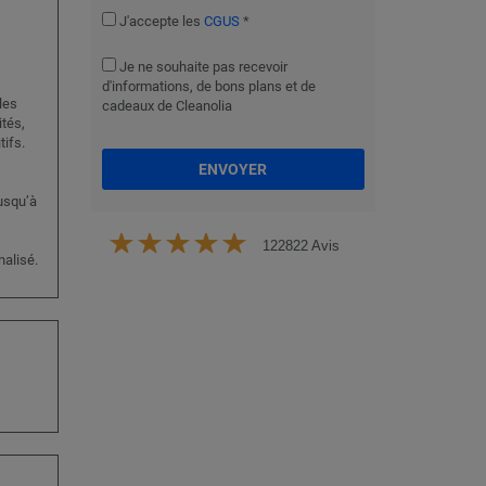
J'accepte les
CGUS
*
Je ne souhaite pas recevoir
d'informations, de bons plans et de
les
cadeaux de Cleanolia
ités,
tifs.
ENVOYER
jusqu’à
122822 Avis
nalisé.