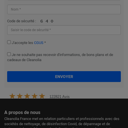
Code de sécurité :
J'accepte les
CGUS
*
Je ne souhaite pas recevoir d'informations, de bons plans et de
cadeaux de Cleanolia
ENVOYER
122821 Avis
A propos de nous
Cleanolia France met en relation particuliers et professionnels avec des
sociétés de nettoyage, de désinfection Covid, de dépannage et de