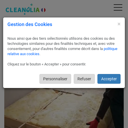
×
Gestion des Cookies
Travaux d'isolation extérieure et intérieure
d'habitation à Le Havre
Nous ainsi que des tiers sélectionnés utilisons des cookies ou des
Le CEE (dispositif des Certificats d’Economies d’Energie) vous
technologies similaires pour des finalités techniques et, avec votre
offre la possibilité d’isoler votre logement pour effectuer de
consentement, pour d'autres finalités comme décrit dans la
politique
relative aux cookies
.
précieuses économies d’énergie.
Le dispositif CEE est sans condition de ressources, il est
Cliquez sur le bouton « Accepter » pour consentir.
également cumulable avec le crédit d’impôt pour la transition
énergétique et l’éco-prêt à taux zéro.
Qu’attendez-vous ?
Personnaliser
Refuser
Accepter